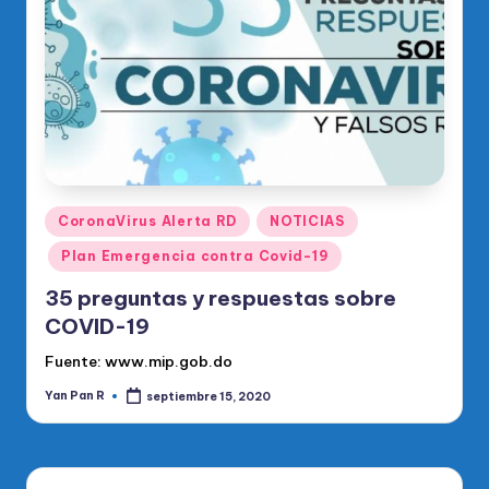
o
di
c
o
O
fi
ci
Publicado
CoronaVirus Alerta RD
NOTICIAS
en
al
Plan Emergencia contra Covid-19
d
35 preguntas y respuestas sobre
el
COVID-19
P
Fuente: www.mip.gob.do
R
Yan Pan R
septiembre 15, 2020
Publicado
por
M