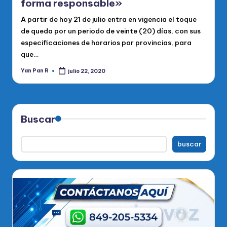
forma responsable»
A partir de hoy 21 de julio entra en vigencia el toque
de queda por un periodo de veinte (20) días, con sus
especificaciones de horarios por provincias, para
que…
Yan Pan R
julio 22, 2020
Publicado
por
Buscar
buscar