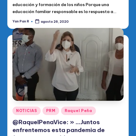
educación y formación de los niños Porque una
educación familiar responsable es la respuesta a…
Yan Pan R
agosto 26, 2020
Publicado
por
Publicado
NOTICIAS
PRM
Raquel Peña
en
@RaquelPenaVice: » …Juntos
enfrentemos esta pandemia de