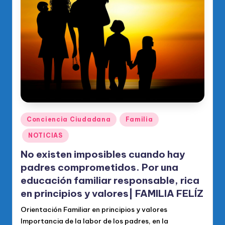
o
di
c
o
O
fi
ci
al
Publicado
Conciencia Ciudadana
Familia
en
d
NOTICIAS
el
No existen imposibles cuando hay
P
padres comprometidos. Por una
educación familiar responsable, rica
R
en principios y valores| FAMILIA FELÍZ
M
Orientación Familiar en principios y valores
Importancia de la labor de los padres, en la