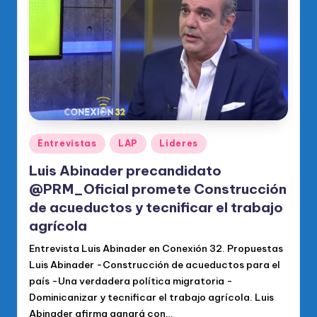
o
di
c
o
O
fi
ci
Publicado
Entrevistas
LAP
Lideres
en
al
Luis Abinader precandidato
d
@PRM_Oficial promete Construcción
de acueductos y tecnificar el trabajo
el
agrícola
P
Entrevista Luis Abinader en Conexión 32. Propuestas
R
Luis Abinader -Construcción de acueductos para el
M
país -Una verdadera política migratoria -
Dominicanizar y tecnificar el trabajo agrícola. Luis
Abinader afirma ganará con…