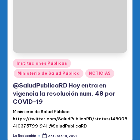
o
di
c
o
O
fi
ci
Publicado
Instituciones Públicas
en
al
Ministerio de Salud Pública
NOTICIAS
d
@SaludPublicaRD Hoy entra en
el
vigencia la resolución num. 48 por
COVID-19
P
Ministerio de Salud Pública
R
https://twitter.com/SaludPublicaRD/status/145005
M
4103757991941 @SaludPublicaRD
La Redacción
octubre 18, 2021
Publicado