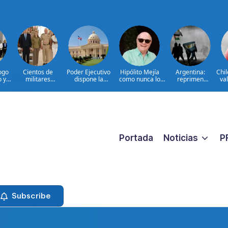
ogo
Cientos de
Poder Ejecutivo
Hipólito Mejía
Argentina:
Chi
o y
militares
dispone la
como nunca lo
reprimen
val
participan en
extradición de
hemos visto: el
protesta contra
d
en
consulta nacional
dos dominicanos
padre detrás del
proyecto sobre
a
para fortalecer la
requeridos por
presidente|
propiedad
prevención de la
Estados Unidos
ENTREVISTA
violencia contra
por narcotráfico y
las mujeres
lavado de activos
Portada
Noticias
P
Subscribe