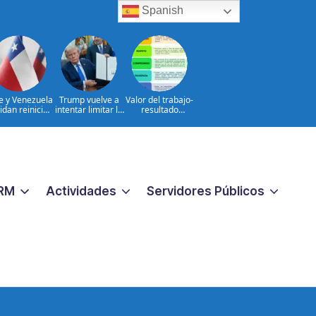
Spanish
le y Venezuela
Trump vuelve a
Valor del trabajo-
idan reinicio
intentar limitar la
resultado
e relaciones
ciudadanía por
CONSTANTE
consulares
nacimiento
CERCANO A LA
GENTE frente a
las aspiraciones
PERSONALES
RM
Actividades
Servidores Públicos