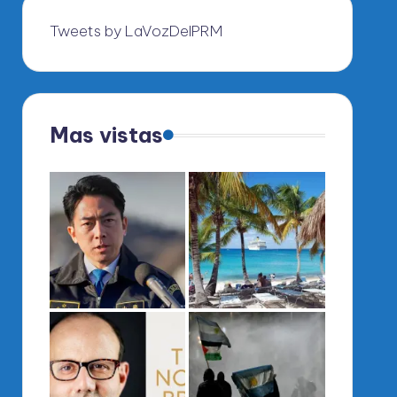
Tweets by LaVozDelPRM
Mas vistas