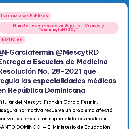
Publicado
Instituciones Públicas
en
Ministerio de Educación Superior, Ciencia y
TecnologíaMESCyT
NOTICIAS
@FGarciafermin @MescytRD
Entrega a Escuelas de Medicina
Resolución No. 28-2021 que
regula las especialidades médicas
en República Dominicana
Titular del Mescyt, Franklin García Fermín,
asegura normativa resuelve un problema afectó
por varios años a las especialidades médicas
SANTO DOMINGO. – El Ministerio de Educación