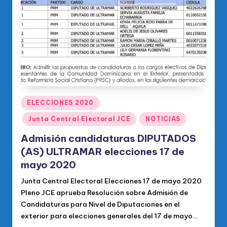
o
di
c
o
O
fi
ci
Publicado
ELECCIONES 2020
en
al
Junta Central Electoral JCE
NOTICIAS
d
Admisión candidaturas DIPUTADOS
el
(AS) ULTRAMAR elecciones 17 de
mayo 2020
P
Junta Central Electoral Elecciones 17 de mayo 2020
R
Pleno JCE aprueba Resolución sobre Admisión de
M
Candidaturas para Nivel de Diputaciones en el
exterior para elecciones generales del 17 de mayo…