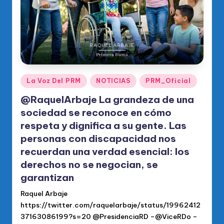
Publicado
La Voz Del PRM
NOTICIAS
PRM_Oficial
en
@RaquelArbaje La grandeza de una
sociedad se reconoce en cómo
respeta y dignifica a su gente. Las
personas con discapacidad nos
recuerdan una verdad esencial: los
derechos no se negocian, se
garantizan
Raquel Arbaje
https://twitter.com/raquelarbaje/status/19962412
37163086199?s=20 @PresidenciaRD –@ViceRDo –