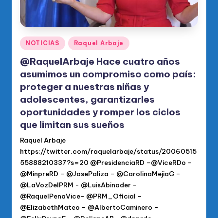
Publicado
NOTICIAS
Raquel Arbaje
en
@RaquelArbaje Hace cuatro años
asumimos un compromiso como país:
proteger a nuestras niñas y
adolescentes, garantizarles
oportunidades y romper los ciclos
que limitan sus sueños
Raquel Arbaje
https://twitter.com/raquelarbaje/status/20060515
55888210337?s=20 @PresidenciaRD –@ViceRDo –
@MinpreRD – @JosePaliza – @CarolinaMejiaG –
@LaVozDelPRM - @LuisAbinader –
@RaquelPenaVice- @PRM_Oficial –
@ElizabethMateo – @AlbertoCaminero –