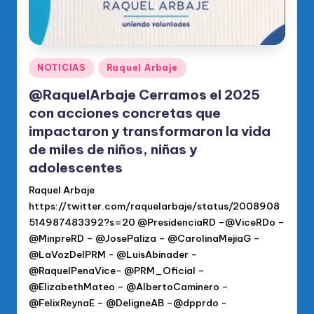
Publicado
NOTICIAS
Raquel Arbaje
en
@RaquelArbaje Cerramos el 2025
con acciones concretas que
impactaron y transformaron la vida
de miles de niños, niñas y
adolescentes
Raquel Arbaje
https://twitter.com/raquelarbaje/status/2008908
514987483392?s=20 @PresidenciaRD –@ViceRDo –
@MinpreRD – @JosePaliza – @CarolinaMejiaG –
@LaVozDelPRM - @LuisAbinader –
@RaquelPenaVice- @PRM_Oficial –
@ElizabethMateo – @AlbertoCaminero –
@FelixReynaE – @DeligneAB –@dpprdo -