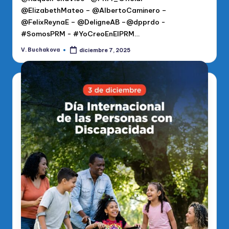
@ElizabethMateo – @AlbertoCaminero –
@FelixReynaE – @DeligneAB –@dpprdo -
#SomosPRM - #YoCreoEnElPRM…
V. Buchakova
diciembre 7, 2025
Publicado
por