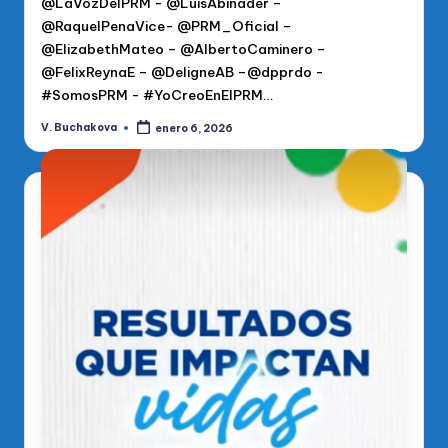
@LaVozDelPRM - @LuisAbinader –
@RaquelPenaVice- @PRM_Oficial –
@ElizabethMateo – @AlbertoCaminero –
@FelixReynaE – @DeligneAB –@dpprdo -
#SomosPRM - #YoCreoEnElPRM…
V. Buchakova
enero 6, 2026
Publicado
por