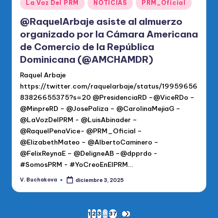
Publicado
La Voz Del PRM
NOTICIAS
PRM_Oficial
en
@RaquelArbaje asiste al almuerzo
organizado por la Cámara Americana
de Comercio de la República
Dominicana (@AMCHAMDR)
Raquel Arbaje
https://twitter.com/raquelarbaje/status/19959656
83826655375?s=20 @PresidenciaRD –@ViceRDo –
@MinpreRD – @JosePaliza – @CarolinaMejiaG –
@LaVozDelPRM - @LuisAbinader –
@RaquelPenaVice- @PRM_Oficial –
@ElizabethMateo – @AlbertoCaminero –
@FelixReynaE – @DeligneAB –@dpprdo -
#SomosPRM - #YoCreoEnElPRM…
V. Buchakova
diciembre 3, 2025
Publicado
por
Paginación
1
2
3
…
37
SIGUIENTE