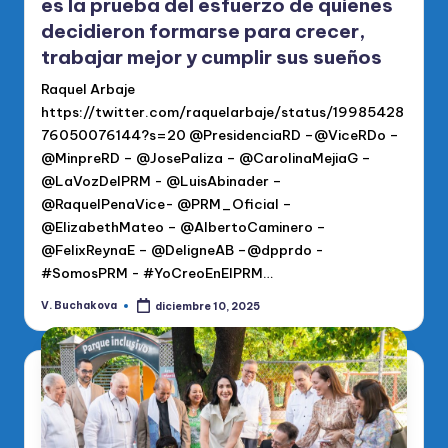
es la prueba del esfuerzo de quienes
decidieron formarse para crecer,
trabajar mejor y cumplir sus sueños
Raquel Arbaje
https://twitter.com/raquelarbaje/status/19985428
76050076144?s=20 @PresidenciaRD –@ViceRDo –
@MinpreRD – @JosePaliza – @CarolinaMejiaG –
@LaVozDelPRM - @LuisAbinader –
@RaquelPenaVice- @PRM_Oficial –
@ElizabethMateo – @AlbertoCaminero –
@FelixReynaE – @DeligneAB –@dpprdo -
#SomosPRM - #YoCreoEnElPRM…
V. Buchakova
diciembre 10, 2025
Publicado
por