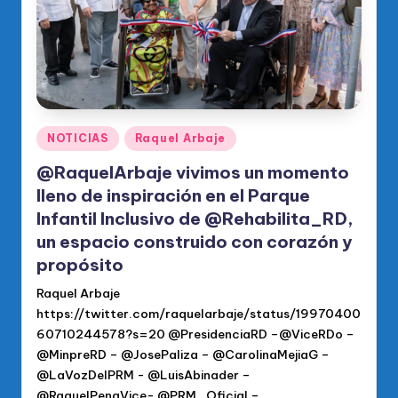
Publicado
NOTICIAS
Raquel Arbaje
en
@RaquelArbaje vivimos un momento
lleno de inspiración en el Parque
Infantil Inclusivo de @Rehabilita_RD,
un espacio construido con corazón y
propósito
Raquel Arbaje
https://twitter.com/raquelarbaje/status/19970400
60710244578?s=20 @PresidenciaRD –@ViceRDo –
@MinpreRD – @JosePaliza – @CarolinaMejiaG –
@LaVozDelPRM - @LuisAbinader –
@RaquelPenaVice- @PRM_Oficial –