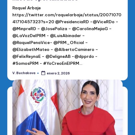
Raquel Arbaje
https://twitter.com/raquelarbaje/status/20071070
41710457323?s=20 @PresidenciaRD –@ViceRDo –
@MinpreRD – @JosePaliza – @CarolinaMejiaG –
@LaVozDelPRM - @LuisAbinader –
@RaquelPenaVice- @PRM_Oficial –
@ElizabethMateo – @AlbertoCaminero –
@FelixReynaE – @DeligneAB –@dpprdo -
#SomosPRM - #YoCreoEnElPRM…
V. Buchakova
enero 2, 2026
Publicado
por