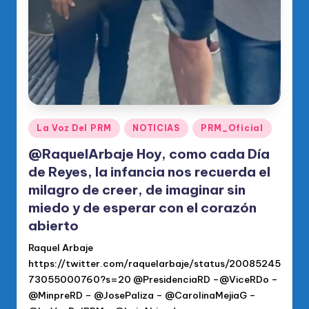
Publicado
La Voz Del PRM
NOTICIAS
PRM_Oficial
en
@RaquelArbaje Hoy, como cada Día
de Reyes, la infancia nos recuerda el
milagro de creer, de imaginar sin
miedo y de esperar con el corazón
abierto
Raquel Arbaje
https://twitter.com/raquelarbaje/status/20085245
73055000760?s=20 @PresidenciaRD –@ViceRDo –
@MinpreRD – @JosePaliza – @CarolinaMejiaG –