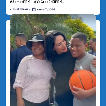
#SomosPRM - #YoCreoEnElPRM…
V. Buchakova
enero 7, 2026
Publicado
por