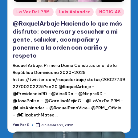
Publicado
La Voz Del PRM
Luis Abinader
NOTICIAS
en
@RaquelArbaje Haciendo lo que más
disfruto: conversar y escuchar a mi
gente, saludar, acompañar y
ponerme a la orden con cariño y
respeto
Raquel Arbaje, Primera Dama Constitucional de la
República Dominicana 2020-2028
https://twitter.com/raquelarbaje/status/20027749
22700202225?s=20 @RaquelArbaje -
@PresidenciaRD –@ViceRDo – @MinpreRD –
@JosePaliza – @CarolinaMejiaG – @LaVozDelPRM –
@LuisAbinader – @RaquelPenaVice- @PRM_Oficial
– @ElizabethMateo…
Yan Pan R
diciembre 21, 2025
Publicado
por