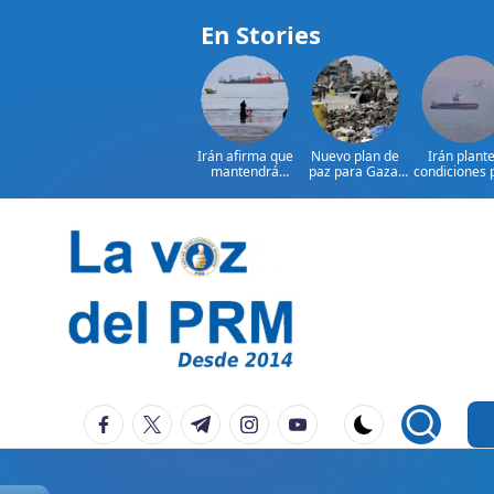
En Stories
Irán afirma que
Nuevo plan de
Irán plant
mantendrá
paz para Gaza:
condiciones 
bloqueo de
¿presionará EE.
reabrir el
Ormuz hasta que
UU. a Israel?
estrecho 
Estados
Ormuz
Saltar
al
contenido
P
La
facebook.com
twitter.com
t.me
instagram.com
youtube.com
Voz
e
Del
ri
PRM