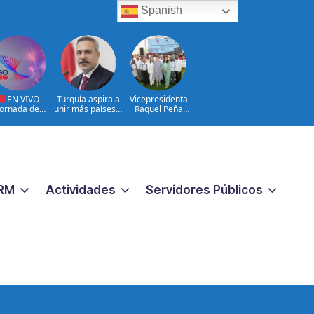
Spanish
EN VIVO
Turquía aspira a
Vicepresidenta
Jornada de
unir más países a
Raquel Peña
umen y Cierre
la Defensa de la
entrega 450
Juegos
Meca
títulos de
troamericano
propiedad a igual
y del Caribe
número de
026 | 08 de
familias de
Agosto
Guayacanal, en
Azua
RM
Actividades
Servidores Públicos