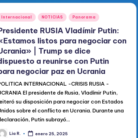
Publicado
Internacional
NOTICIAS
Panorama
en
Presidente RUSIA Vladímir Putin:
«Estamos listos para negociar con
Ucrania» | Trump se dice
dispuesto a reunirse con Putin
para negociar paz en Ucrania
POLITICA INTERNACIONAL -CRISIS RUSIA -
UCRANIA El presidente de Rusia, Vladímir Putin,
reiteró su disposición para negociar con Estados
Unidos sobre el conflicto en Ucrania. Durante una
declaración, Putin subrayó…
Lia R.
enero 25, 2025
ublicado