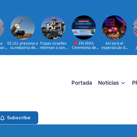
ea
EE.UU. presiona a
Tropas israelíes
EN VIVO:
Así será el
para
su industria de
retornan a zona
Ceremonia de
espectáculo de
defensa por más
bajo control de
clausura de los
clausura de los
Res
de
armamento
Líbano
XXV Juegos
Juegos
Centroamericano
Centroamericano
Cen
s y del Caribe
s y del Caribe
s 
Santo Domingo
Santo Domingo
2
2026.
2026
Portada
Noticias
P
Subscribe