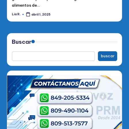
alimentos de…
Lia R.
abril 1, 2025
Publicado
por
Buscar
buscar