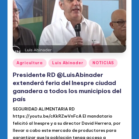
o
di
c
o
O
fi
ci
Publicado
Agricultura
Luis Abinader
NOTICIAS
en
al
Presidente RD @LuisAbinader
d
extenderá feria del Inespre ciudad
ganadera a todos los municipios del
el
país
P
SEGURIDAD ALIMENTARIA RD
R
https://youtu.be/cKkRZwVnFcA El mandatario
M
felicitó al Inespre y a su director David Herrera, por
llevar a cabo este mercado de productores para
garantizar que la población tenga acceso a