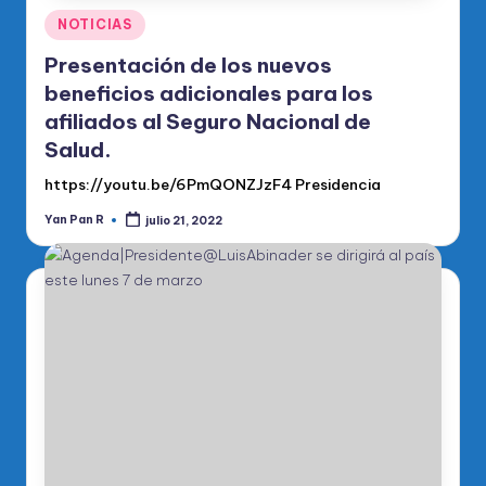
Publicado
NOTICIAS
en
Presentación de los nuevos
beneficios adicionales para los
afiliados al Seguro Nacional de
Salud.
https://youtu.be/6PmQONZJzF4 Presidencia
Yan Pan R
julio 21, 2022
Publicado
por