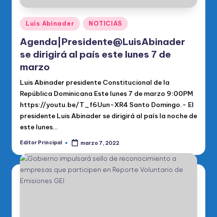
Publicado
Luis Abinader
NOTICIAS
en
Agenda|Presidente@LuisAbinader
se dirigirá al país este lunes 7 de
marzo
Luis Abinader presidente Constitucional de la
República Dominicana Este lunes 7 de marzo 9:00PM
https://youtu.be/T_f6Uun-XR4 Santo Domingo.- El
presidente Luis Abinader se dirigirá al país la noche de
este lunes…
Editor Principal
marzo 7, 2022
Publicado
por