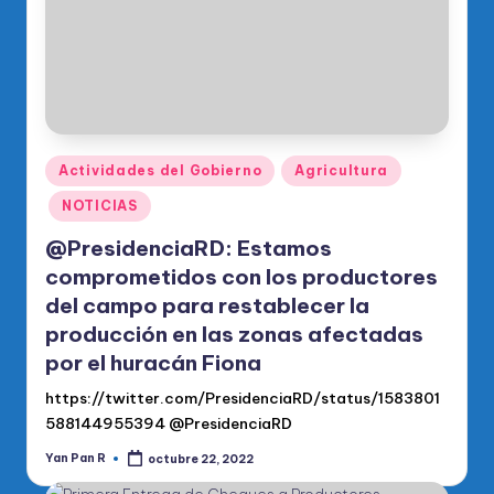
Publicado
Actividades del Gobierno
Agricultura
en
NOTICIAS
@PresidenciaRD: Estamos
comprometidos con los productores
del campo para restablecer la
producción en las zonas afectadas
por el huracán Fiona
https://twitter.com/PresidenciaRD/status/1583801
588144955394 @PresidenciaRD
Yan Pan R
octubre 22, 2022
Publicado
por