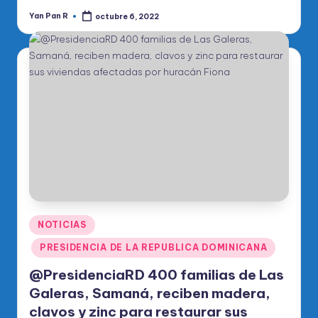
Yan Pan R
octubre 6, 2022
Publicado
por
Publicado
NOTICIAS
en
PRESIDENCIA DE LA REPUBLICA DOMINICANA
@PresidenciaRD 400 familias de Las
Galeras, Samaná, reciben madera,
clavos y zinc para restaurar sus