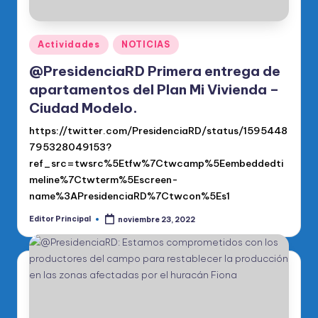
Publicado
Actividades
NOTICIAS
en
@PresidenciaRD Primera entrega de
apartamentos del Plan Mi Vivienda –
Ciudad Modelo.
https://twitter.com/PresidenciaRD/status/1595448
795328049153?
ref_src=twsrc%5Etfw%7Ctwcamp%5Eembeddedti
meline%7Ctwterm%5Escreen-
name%3APresidenciaRD%7Ctwcon%5Es1
Editor Principal
noviembre 23, 2022
Publicado
por