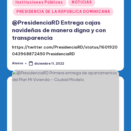
Publicado
Instituciones Públicas
NOTICIAS
en
PRESIDENCIA DE LA REPUBLICA DOMINICANA
@PresidenciaRD Entrega cajas
navideñas de manera digna y con
transparencia
https://twitter.com/PresidenciaRD/status/1601920
043968872450 PresidenciaRD
Alonso
diciembre 11, 2022
Publicado
por