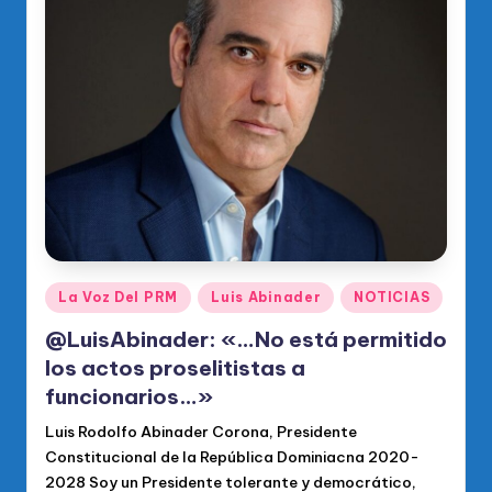
o
di
c
o
O
fi
ci
al
d
Publicado
La Voz Del PRM
Luis Abinader
NOTICIAS
en
el
@LuisAbinader: «…No está permitido
P
los actos proselitistas a
funcionarios…»
R
M
Luis Rodolfo Abinader Corona, Presidente
Constitucional de la República Dominiacna 2020-
2028 Soy un Presidente tolerante y democrático,