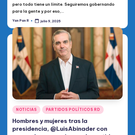
pero todo tiene un límite. Seguiremos gobernando
para la gente y por eso,…
Yan Pan R
julio 9, 2025
Publicado
por
Publicado
NOTICIAS
PARTIDOS POLÍTICOS RD
en
Hombres y mujeres tras la
presidencia, @LuisAbinader con