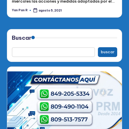
miércoles las acciones y medidas adoptadas por el…
Yan Pan R
agosto 5, 2021
Publicado
por
Buscar
buscar