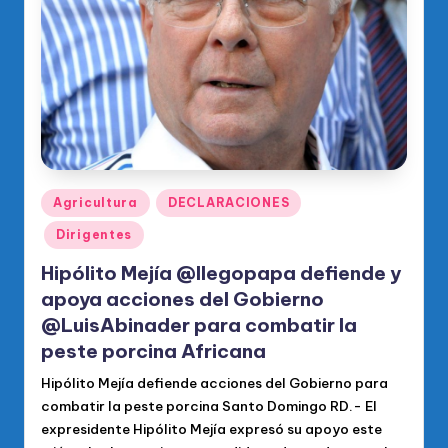
o
di
c
o
O
fi
ci
Publicado
Agricultura
DECLARACIONES
en
al
Dirigentes
d
Hipólito Mejía @llegopapa defiende y
el
apoya acciones del Gobierno
@LuisAbinader para combatir la
P
peste porcina Africana
R
Hipólito Mejía defiende acciones del Gobierno para
M
combatir la peste porcina Santo Domingo RD.- El
expresidente Hipólito Mejía expresó su apoyo este