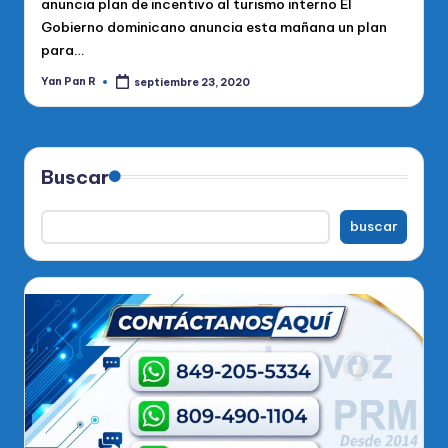
anuncia plan de incentivo al turismo interno El
Gobierno dominicano anuncia esta mañana un plan
para…
Yan Pan R
septiembre 23, 2020
Publicado
por
Buscar
buscar