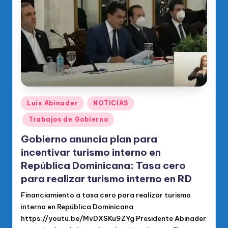
o
di
c
o
O
fi
ci
Publicado
Luis Abinader
NOTICIAS
en
al
Trabajos de Gobierno
d
Gobierno anuncia plan para
el
incentivar turismo interno en
República Dominicana: Tasa cero
P
para realizar turismo interno en RD
R
Financiamiento a tasa cero para realizar turismo
M
interno en República Dominicana
https://youtu.be/MvDXSKu9ZYg Presidente Abinader