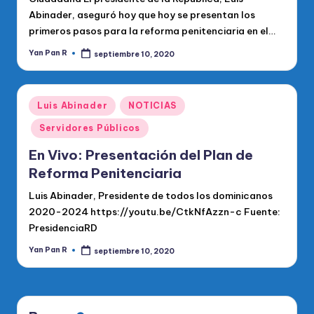
Abinader, aseguró hoy que hoy se presentan los
primeros pasos para la reforma penitenciaria en el…
Yan Pan R
septiembre 10, 2020
Publicado
por
Publicado
Luis Abinader
NOTICIAS
en
Servidores Públicos
En Vivo: Presentación del Plan de
Reforma Penitenciaria
Luis Abinader, Presidente de todos los dominicanos
2020-2024 https://youtu.be/CtkNfAzzn-c Fuente:
PresidenciaRD
Yan Pan R
septiembre 10, 2020
Publicado
por