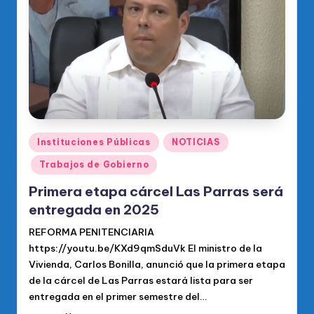
o
di
c
o
O
fi
ci
Publicado
Instituciones Públicas
NOTICIAS
en
al
Trabajos de Gobierno
d
Primera etapa cárcel Las Parras será
el
entregada en 2025
P
REFORMA PENITENCIARIA
https://youtu.be/KXd9qmSduVk El ministro de la
R
Vivienda, Carlos Bonilla, anunció que la primera etapa
M
de la cárcel de Las Parras estará lista para ser
entregada en el primer semestre del…