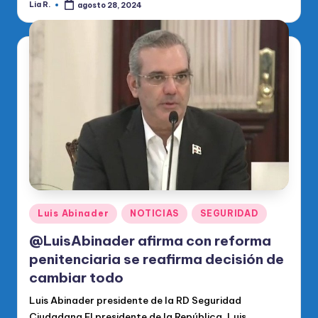
Lia R.
agosto 28, 2024
Publicado
por
Publicado
Luis Abinader
NOTICIAS
SEGURIDAD
en
@LuisAbinader afirma con reforma
penitenciaria se reafirma decisión de
cambiar todo
Luis Abinader presidente de la RD Seguridad
Ciudadana El presidente de la República, Luis