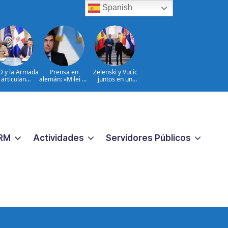
Spanish
D y la Armada
Prensa en
Zelenski y Vucic
articulan
alemán: «Milei no
juntos en un
uerzos para el
se muestra muy
campo minado
sguardo del
presidencial»
político
Sistema de
ransmisión
trica Nacional
RM
Actividades
Servidores Públicos