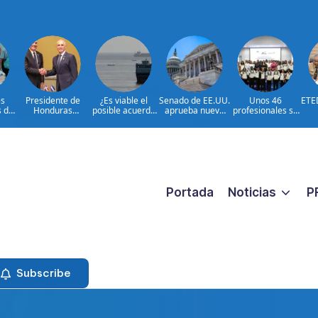
s
Presidente de
¿Es viable el
Senado de EE.UU.
Unos 46
ETE
s de
Honduras
posible acuerdo
aprueba nuevo
profesionales se
reconoce y
Irán-Omán sobre
paquete de
certifican para
esf
n
felicita al
Ormuz?
sanciones a Rusia
fortalecer la
re
n de
presidente Luis
prevención y la
 y
Abinader por
erradicación del
T
los
extraordinario
trabajo infantil
Eléc
s
éxito organizativo
cano
de los Juegos
ibe
Centroamericano
Portada
Noticias
P
s y del Caribe
Santo Domingo
2026
Subscribe