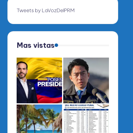
Tweets by LaVozDelPRM
Mas vistas