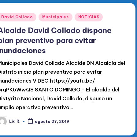
Publicado
David Collado
Municipales
NOTICIAS
en
Alcalde David Collado dispone
plan preventivo para evitar
inundaciones
Municipales David Collado Alcalde DN Alcaldía del
Distrito inicia plan preventivo para evitar
inundaciones VIDEO https://youtu.be/-
brqPK5WwQ8 SANTO DOMINGO.- El alcalde del
Distyrito Nacional, David Collado, dispuso un
amplio operativo preventivo…
Lia R.
agosto 27, 2019
ublicado
or