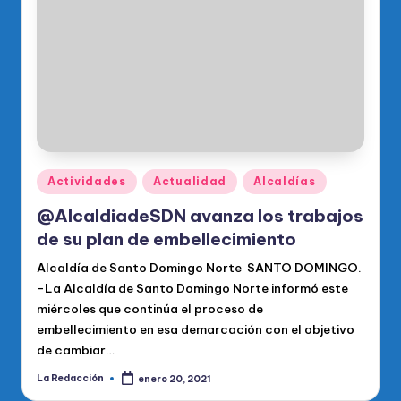
o
di
c
o
O
fi
ci
Publicado
Actividades
Actualidad
Alcaldías
en
al
@AlcaldiadeSDN avanza los trabajos
d
de su plan de embellecimiento
el
Alcaldía de Santo Domingo Norte SANTO DOMINGO.
-La Alcaldía de Santo Domingo Norte informó este
P
miércoles que continúa el proceso de
R
embellecimiento en esa demarcación con el objetivo
de cambiar…
M
La Redacción
enero 20, 2021
Publicado
por