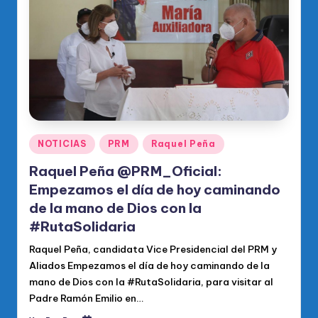
o
di
c
o
O
fi
ci
Publicado
NOTICIAS
PRM
Raquel Peña
en
al
Raquel Peña @PRM_Oficial:
d
Empezamos el día de hoy caminando
de la mano de Dios con la
el
#RutaSolidaria
P
Raquel Peña, candidata Vice Presidencial del PRM y
R
Aliados Empezamos el día de hoy caminando de la
M
mano de Dios con la #RutaSolidaria, para visitar al
Padre Ramón Emilio en…