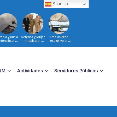
Spanish
rania y Rusia
Defensa y Mujer
Tras un dron
ntensifican
impulsaron
explosivo en
fensivas de
consulta nacional
aeropuerto,
argo alcance
con cientos de
Alemania busca
hombres
otro
militares
RM
Actividades
Servidores Públicos