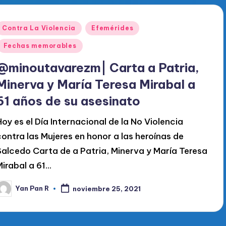
Publicado
Contra La Violencia
Efemérides
en
Fechas memorables
@minoutavarezm| Carta a Patria,
Minerva y María Teresa Mirabal a
61 años de su asesinato
Hoy es el Día Internacional de la No Violencia
contra las Mujeres en honor a las heroínas de
Salcedo Carta de a Patria, Minerva y María Teresa
Mirabal a 61…
Yan Pan R
noviembre 25, 2021
ublicado
or