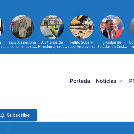
e
EE.UU. sanciona
A 81 años de
Fellito Suberví
¿»Golpe de
Uc
rega
a ocho militares y
Hiroshima, crece
supervisa avance
Estado» en Costa
i
as
cinco entidades
el temor al
de trabajos en
Rica?: la
o
les
cubanas
rearme de Japón
cañada Juan
democracia en
l
ar
Valdez y Los
juego
 de
Girasoles en el
ión,
DN
 y
 en
 del
Portada
Noticias
P
o
Subscribe