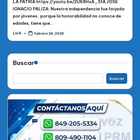
LA PATRIA https://youtu.be/2UK8HxA_5fA JOSE
IGNACIO PALIZA: Nuestra independencia fue forjada
por jóvenes , porque la honorabilidad no conoce de
edades, tiene que…
Lia R.
febrero 24, 2025
Publicado
por
Buscar
buscar