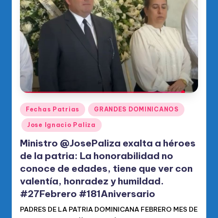
o
di
c
o
O
fi
ci
Publicado
Fechas Patrias
GRANDES DOMINICANOS
al
en
Jose Ignacio Paliza
d
Ministro @JosePaliza exalta a héroes
el
de la patria: La honorabilidad no
P
conoce de edades, tiene que ver con
R
valentía, honradez y humildad.
M
#27Febrero #181Aniversario
PADRES DE LA PATRIA DOMINICANA FEBRERO MES DE