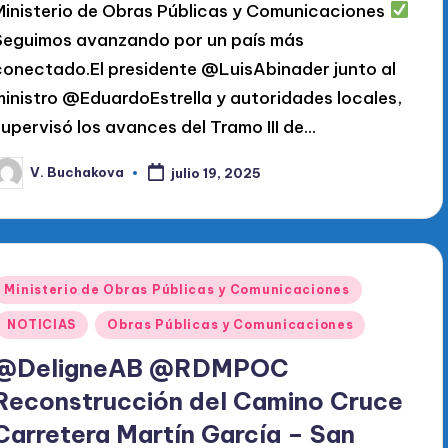
Ministerio de Obras Públicas y Comunicaciones
Seguimos avanzando por un país más
conectado.El presidente @LuisAbinader junto al
ministro @EduardoEstrella y autoridades locales,
supervisó los avances del Tramo III de…
V. Buchakova
julio 19, 2025
ublicado
or
Publicado
Ministerio de Obras Públicas y Comunicaciones
en
NOTICIAS
Obras Públicas y Comunicaciones
@DeligneAB @RDMPOC
Reconstrucción del Camino Cruce
Carretera Martín García – San