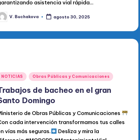
garantizando asistencia vial rápida…
V. Buchakova
agosto 30, 2025
ublicado
or
Publicado
NOTICIAS
Obras Públicas y Comunicaciones
en
Trabajos de bacheo en el gran
Santo Domingo
Ministerio de Obras Públicas y Comunicaciones
Con cada intervención transformamos tus calles
en vías más seguras.
Desliza y mira la