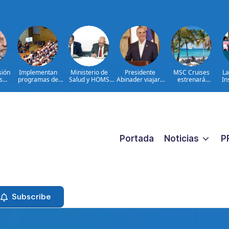
sión
Implementan
Ministerio de
Presidente
MSC Cruises
La
s
programas de
Salud y HOMS
Abinader viajará
estrenará
In
re
arterapia y
firman acuerdo
a Colombia para
Catalina Sugar
huertos como
para fortalecer la
participar en la
Beach, un nuevo
herramientas
prevención,
toma de posesión
destino exclusivo
para la
diagnóstico y
de Abelardo de la
en República
recuperación y la
tratamiento de
Espriella
Dominicana
inclusión social
las hepatitis
virales
Portada
Noticias
P
Subscribe