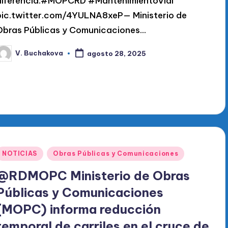
diferencia.#MOPCRD #MantenimientoVial
pic.twitter.com/4YULNA8xeP— Ministerio de
Obras Públicas y Comunicaciones…
V. Buchakova
agosto 28, 2025
ublicado
or
Publicado
NOTICIAS
Obras Públicas y Comunicaciones
en
@RDMOPC Ministerio de Obras
Públicas y Comunicaciones
(MOPC) informa reducción
temporal de carriles en el cruce de