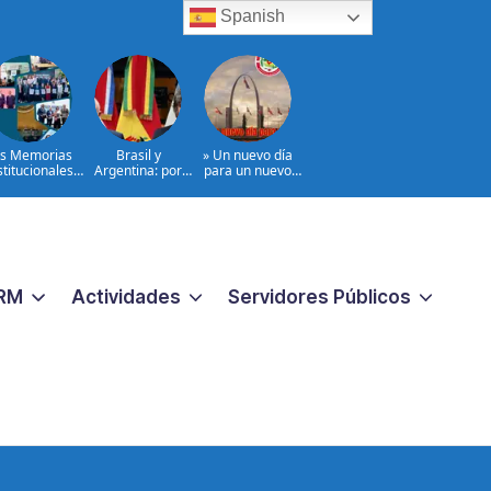
Spanish
s Memorias
Brasil y
» Un nuevo día
stitucionales
Argentina: por
para un nuevo
2024–2026
qué esta crisis
comienzo»
importa
@PartidoPRSC
|NOTA Partidos
aliados al
@PRM_OFICIAL
RM
Actividades
Servidores Públicos