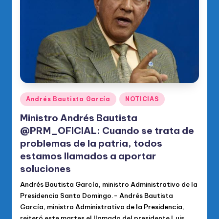
o
di
c
o
O
fi
ci
Publicado
Andrés Bautista García
NOTICIAS
en
al
Ministro Andrés Bautista
d
@PRM_OFICIAL: Cuando se trata de
problemas de la patria, todos
el
estamos llamados a aportar
P
soluciones
R
Andrés Bautista García, ministro Administrativo de la
M
Presidencia Santo Domingo.- Andrés Bautista
García, ministro Administrativo de la Presidencia,
reiteró este martes el llamado del presidente Luis