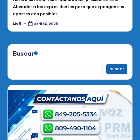
Abinader a los expresidentes para que expongan sus
aportes con posibles…
Lia R.
abril 30, 2025
Publicado
por
Buscar
buscar