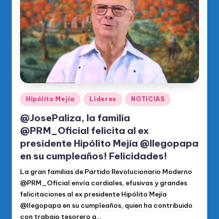
o
di
c
o
O
fi
ci
Publicado
Hipólito Mejía
Lideres
NOTICIAS
en
al
@JosePaliza, la familia
d
@PRM_Oficial felicita al ex
presidente Hipólito Mejía @llegopapa
el
en su cumpleaños! Felicidades!
P
La gran familias de Partido Revolucionario Moderno
R
@PRM_Oficial envía cordiales, efusivas y grandes
M
felicitaciones al ex presidente Hipólito Mejía
@llegopapa en su cumpleaños, quien ha contribuido
con trabajo tesorero a…