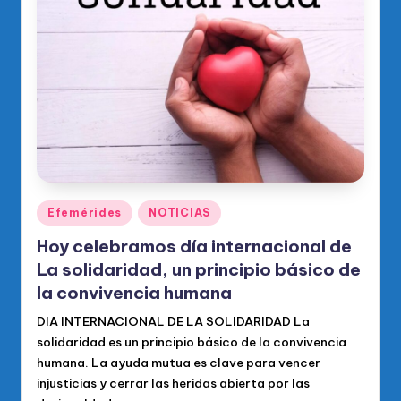
o
di
c
o
O
fi
ci
al
Publicado
Efemérides
NOTICIAS
en
d
Hoy celebramos día internacional de
el
La solidaridad, un principio básico de
la convivencia humana
P
R
DIA INTERNACIONAL DE LA SOLIDARIDAD La
solidaridad es un principio básico de la convivencia
M
humana. La ayuda mutua es clave para vencer
injusticias y cerrar las heridas abierta por las