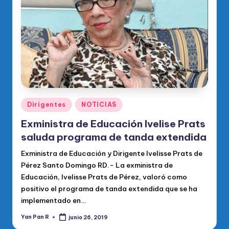
o
di
c
o
O
fi
ci
Publicado
Dirigentes
NOTICIAS
en
al
Exministra de Educación Ivelise Prats
d
saluda programa de tanda extendida
el
Exministra de Educación y Dirigente Ivelisse Prats de
Pérez Santo Domingo RD.- La exministra de
P
Educación, Ivelisse Prats de Pérez, valoró como
R
positivo el programa de tanda extendida que se ha
M
implementado en…
Yan Pan R
junio 26, 2019
Publicado
por