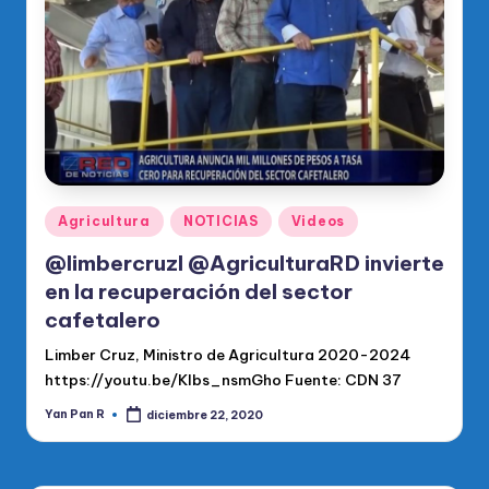
o
di
c
o
O
fi
ci
Publicado
Agricultura
NOTICIAS
Videos
en
al
@limbercruzl @AgriculturaRD invierte
d
en la recuperación del sector
cafetalero
el
Limber Cruz, Ministro de Agricultura 2020-2024
P
https://youtu.be/KIbs_nsmGho Fuente: CDN 37
R
Yan Pan R
diciembre 22, 2020
Publicado
M
por