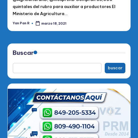
quintales del rubro para auxiliar a productores El
Ministerio de Agricultura…
Yan Pan R
marzo 18, 2021
Publicado
por
Buscar
buscar