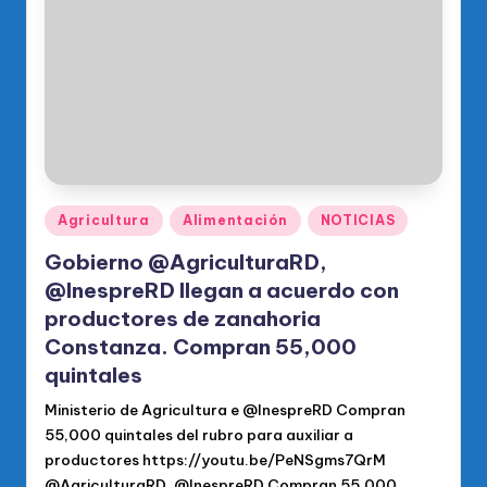
o
di
c
o
O
fi
ci
Publicado
Agricultura
Alimentación
NOTICIAS
en
al
Gobierno @AgriculturaRD,
d
@InespreRD llegan a acuerdo con
productores de zanahoria
el
Constanza. Compran 55,000
P
quintales
R
Ministerio de Agricultura e @InespreRD Compran
M
55,000 quintales del rubro para auxiliar a
productores https://youtu.be/PeNSgms7QrM
@AgriculturaRD, @InespreRD Compran 55,000