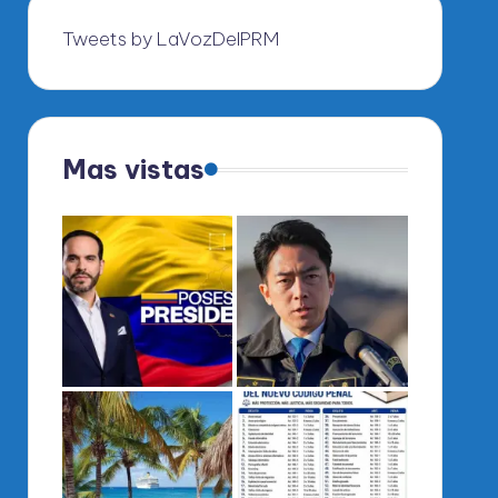
Tweets by LaVozDelPRM
Mas vistas