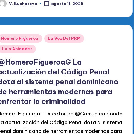
V. Buchakova
agosto 11, 2025
ublicado
or
Publicado
Homero Figueroa
La Voz Del PRM
en
Luis Abinader
@HomeroFigueroaG La
actualización del Código Penal
dota al sistema penal dominicano
de herramientas modernas para
enfrentar la criminalidad
Homero Figueroa - Director de @Comunicaciondo
La actualización del Código Penal dota al sistema
penal dominicano de herramientas modernas para