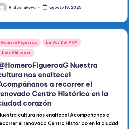
V. Buchakova
agosto 18, 2025
ublicado
or
Publicado
Homero Figueroa
La Voz Del PRM
en
Luis Abinader
@HomeroFigueroaG Nuestra
cultura nos enaltece!
Acompáñanos a recorrer el
renovado Centro Histórico en la
ciudad corazón
Nuestra cultura nos enaltece! Acompáñanos a
recorrer el renovado Centro Histórico en la ciudad