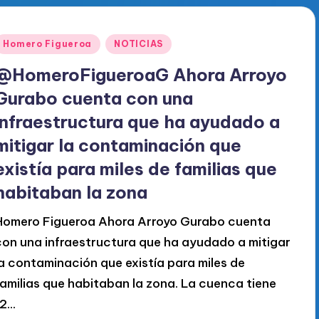
Publicado
Homero Figueroa
NOTICIAS
en
@HomeroFigueroaG Ahora Arroyo
Gurabo cuenta con una
infraestructura que ha ayudado a
mitigar la contaminación que
existía para miles de familias que
habitaban la zona
Homero Figueroa Ahora Arroyo Gurabo cuenta
con una infraestructura que ha ayudado a mitigar
la contaminación que existía para miles de
familias que habitaban la zona. La cuenca tiene
12…