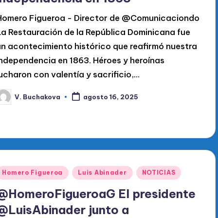
Homero Figueroa - Director de @Comunicaciondo
La Restauración de la República Dominicana fue
un acontecimiento histórico que reafirmó nuestra
independencia en 1863. Héroes y heroínas
lucharon con valentía y sacrificio,…
V. Buchakova
agosto 16, 2025
ublicado
or
Publicado
Homero Figueroa
Luis Abinader
NOTICIAS
en
@HomeroFigueroaG El presidente
@LuisAbinader junto a