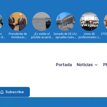
s
Presidente de
¿Es viable el
Senado de EE.UU.
Unos 46
ETE
s de
Honduras
posible acuerdo
aprueba nuevo
profesionales se
reconoce y
Irán-Omán sobre
paquete de
certifican para
esf
n
felicita al
Ormuz?
sanciones a Rusia
fortalecer la
re
n de
presidente Luis
prevención y la
 y
Abinader por
erradicación del
T
los
extraordinario
trabajo infantil
Eléc
s
éxito organizativo
cano
de los Juegos
ibe
Centroamericano
Portada
Noticias
P
s y del Caribe
Santo Domingo
2026
Subscribe