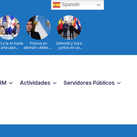
Spanish
D y la Armada
Prensa en
Zelenski y Vucic
articulan
alemán: «Milei no
juntos en un
uerzos para el
se muestra muy
campo minado
sguardo del
presidencial»
político
Sistema de
ransmisión
trica Nacional
RM
Actividades
Servidores Públicos