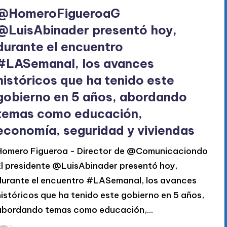
en
@HomeroFigueroaG
@LuisAbinader presentó hoy,
durante el encuentro
#LASemanal, los avances
históricos que ha tenido este
gobierno en 5 años, abordando
temas como educación,
economía, seguridad y viviendas
Homero Figueroa - Director de @Comunicaciondo
El presidente @LuisAbinader presentó hoy,
durante el encuentro #LASemanal, los avances
históricos que ha tenido este gobierno en 5 años,
abordando temas como educación,…