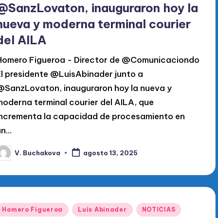
@SanzLovaton, inauguraron hoy la
nueva y moderna terminal courier
del AILA
Homero Figueroa - Director de @Comunicaciondo
El presidente @LuisAbinader junto a
@SanzLovaton, inauguraron hoy la nueva y
moderna terminal courier del AILA, que
incrementa la capacidad de procesamiento en
un…
V. Buchakova
agosto 13, 2025
ublicado
or
Publicado
Homero Figueroa
Luis Abinader
NOTICIAS