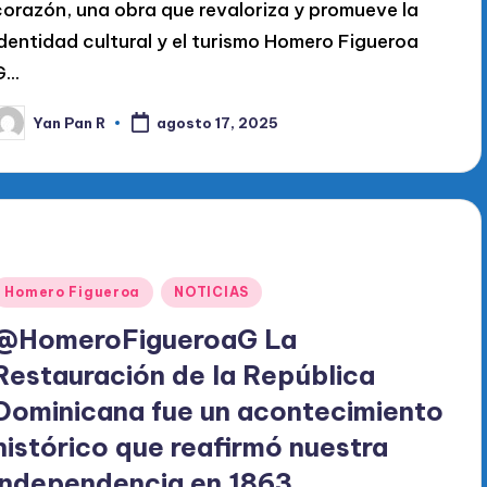
corazón, una obra que revaloriza y promueve la
identidad cultural y el turismo Homero Figueroa
G…
Yan Pan R
agosto 17, 2025
ublicado
or
Publicado
Homero Figueroa
NOTICIAS
en
@HomeroFigueroaG La
Restauración de la República
Dominicana fue un acontecimiento
histórico que reafirmó nuestra
independencia en 1863