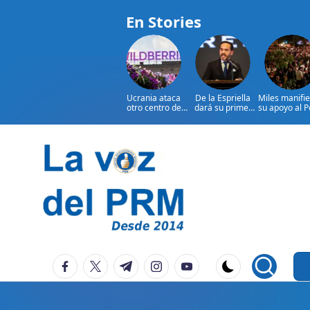
En Stories
Ucrania ataca
De la Espriella
Miles manifi
otro centro de
dará su primer
su apoyo al 
Wildberries, el
discurso ante
Judicial en C
Amazon ruso
militares
Rica
Saltar
al
contenido
P
La
facebook.com
twitter.com
t.me
instagram.com
youtube.com
Voz
e
Del
ri
PRM