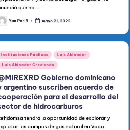
anunció que ha…
Yan Pan R
mayo 21, 2022
ublicado
or
Publicado
Instituciones Públicas
Luis Abinader
en
Luis Abinader Creciendo
@MIREXRD Gobierno dominicano
y argentino suscriben acuerdo de
cooperación para el desarrollo del
sector de hidrocarburos
Refidomsa tendrá la oportunidad de explorar y
explotar los campos de gas natural en Vaca