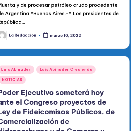
Muerta y de procesar petróleo crudo procedente
de Argentina *Buenos Aires.-* Los presidentes de
República…
La Redacción
marzo 10, 2022
ublicado
or
Publicado
Luis Abinader
Luis Abinader Creciendo
en
NOTICIAS
Poder Ejecutivo someterá hoy
ante el Congreso proyectos de
Ley de Fideicomisos Públicos, de
Comercialización de
Hidrocarburos y de Compras y