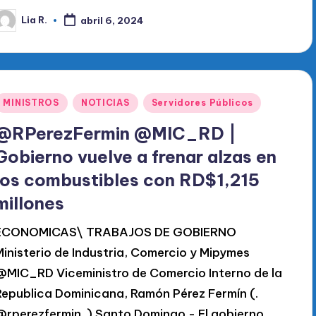
Lia R.
abril 6, 2024
ublicado
or
Publicado
MINISTROS
NOTICIAS
Servidores Públicos
en
@RPerezFermin @MIC_RD |
Gobierno vuelve a frenar alzas en
los combustibles con RD$1,215
millones
ECONOMICAS\ TRABAJOS DE GOBIERNO
Ministerio de Industria, Comercio y Mipymes
@MIC_RD Viceministro de Comercio Interno de la
Republica Dominicana, Ramón Pérez Fermín (.
@rperezfermin. ) Santo Domingo.- El gobierno