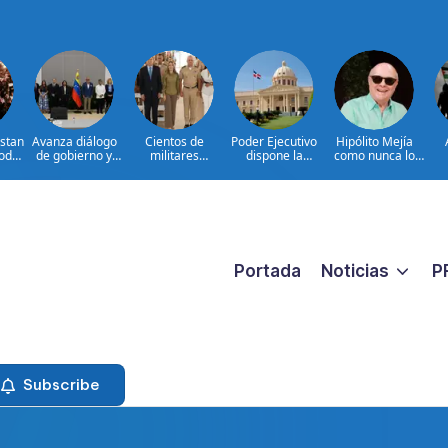
estan
Avanza diálogo
Cientos de
Poder Ejecutivo
Hipólito Mejía
Poder
de gobierno y
militares
dispone la
como nunca lo
osta
grupo de
participan en
extradición de
hemos visto: el
pr
oposición en
consulta nacional
dos dominicanos
padre detrás del
pr
Venezuela
para fortalecer la
requeridos por
presidente|
prevención de la
Estados Unidos
ENTREVISTA
violencia contra
por narcotráfico y
las mujeres
lavado de activos
Portada
Noticias
P
Subscribe