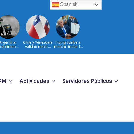
Spanish
Argentina:
Chile y Venezuela
Trump vuelve a
reprimen
validan reinicio
intentar limitar la
otesta contra
de relaciones
ciudadanía por
oyecto sobre
consulares
nacimiento
propiedad
RM
Actividades
Servidores Públicos