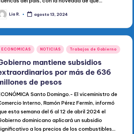
cuencas del país, con la novedad de que…
Lia R.
agosto 13, 2024
ublicado
or
Publicado
ECONOMICAS
NOTICIAS
Trabajos de Gobierno
en
Gobierno mantiene subsidios
extraordinarios por más de 636
millones de pesos
ECONÓMICA Santo Domingo.- El viceministro de
Comercio Interno, Ramón Pérez Fermín, informó
que esta semana del 6 al 12 de abril 2024 el
Gobierno dominicano aplicará un subsidio
significativo a los precios de los combustibles…