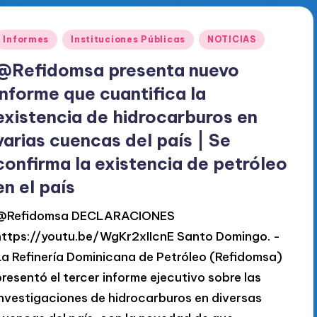
Publicado
Informes
Instituciones Públicas
NOTICIAS
en
@Refidomsa presenta nuevo
informe que cuantifica la
existencia de hidrocarburos en
varias cuencas del país | Se
confirma la existencia de petróleo
en el país
@Refidomsa DECLARACIONES
https://youtu.be/WgKr2xIIcnE Santo Domingo. -
La Refinería Dominicana de Petróleo (Refidomsa)
presentó el tercer informe ejecutivo sobre las
investigaciones de hidrocarburos en diversas