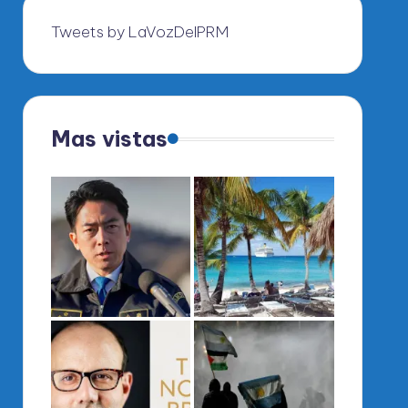
Tweets by LaVozDelPRM
Mas vistas