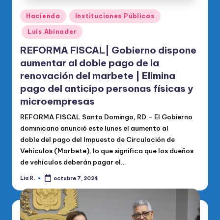
Publicado
Hacienda
Instituciones Públicas
en
Luis Abinader
REFORMA FISCAL| Gobierno dispone
aumentar al doble pago de la
renovación del marbete | Elimina
pago del anticipo personas físicas y
microempresas
REFORMA FISCAL Santo Domingo, RD.- El Gobierno
dominicano anunció este lunes el aumento al
doble del pago del Impuesto de Circulación de
Vehículos (Marbete), lo que significa que los dueños
de vehículos deberán pagar el…
Lia R.
octubre 7, 2024
Publicado
por