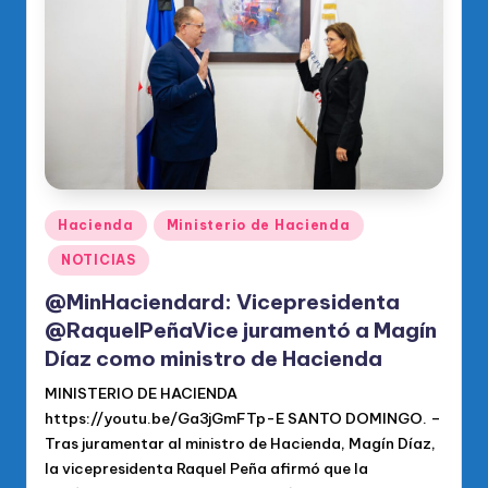
o
di
c
o
O
fi
ci
Publicado
Hacienda
Ministerio de Hacienda
en
al
NOTICIAS
d
@MinHaciendard: Vicepresidenta
el
@RaquelPeñaVice juramentó a Magín
Díaz como ministro de Hacienda
P
R
MINISTERIO DE HACIENDA
https://youtu.be/Ga3jGmFTp-E SANTO DOMINGO. –
M
Tras juramentar al ministro de Hacienda, Magín Díaz,
la vicepresidenta Raquel Peña afirmó que la