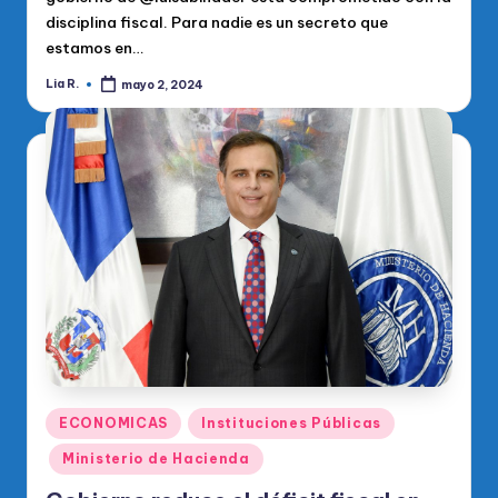
disciplina fiscal. Para nadie es un secreto que
estamos en…
Lia R.
mayo 2, 2024
Publicado
por
Publicado
ECONOMICAS
Instituciones Públicas
en
Ministerio de Hacienda