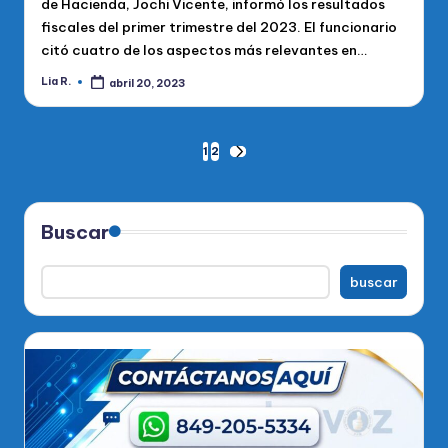
de Hacienda, Jochi Vicente, informó los resultados
fiscales del primer trimestre del 2023. El funcionario
citó cuatro de los aspectos más relevantes en…
Lia R.
abril 20, 2023
Publicado
por
Paginación
1
2
SIGUIENTE
PÁGINA
de
entradas
Buscar
buscar