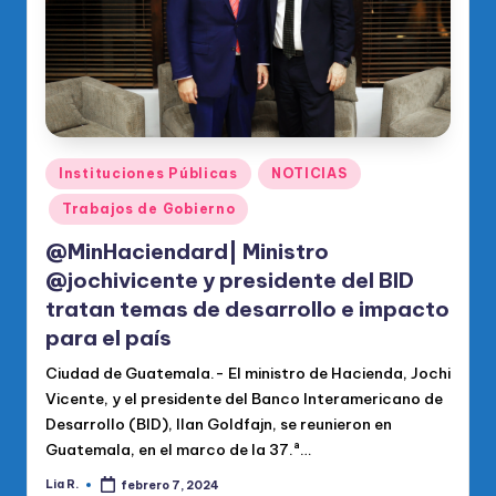
Publicado
Instituciones Públicas
NOTICIAS
en
Trabajos de Gobierno
@MinHaciendard| Ministro
@jochivicente y presidente del BID
tratan temas de desarrollo e impacto
para el país
Ciudad de Guatemala.- El ministro de Hacienda, Jochi
Vicente, y el presidente del Banco Interamericano de
Desarrollo (BID), Ilan Goldfajn, se reunieron en
Guatemala, en el marco de la 37.ª…
Lia R.
febrero 7, 2024
Publicado