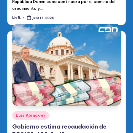
República Dominicana continuará por el camino del
crecimiento y…
Lia R.
julio 17, 2025
Publicado
por
Publicado
Luis Abinader
en
Gobierno estima recaudación de