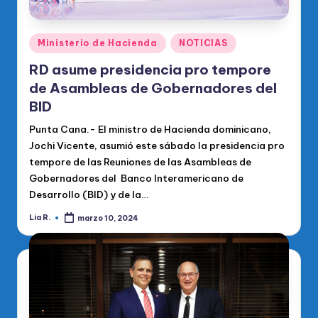
Publicado
Ministerio de Hacienda
NOTICIAS
en
RD asume presidencia pro tempore
de Asambleas de Gobernadores del
BID
Punta Cana.- El ministro de Hacienda dominicano,
Jochi Vicente, asumió este sábado la presidencia pro
tempore de las Reuniones de las Asambleas de
Gobernadores del Banco Interamericano de
Desarrollo (BID) y de la…
Lia R.
marzo 10, 2024
Publicado
por