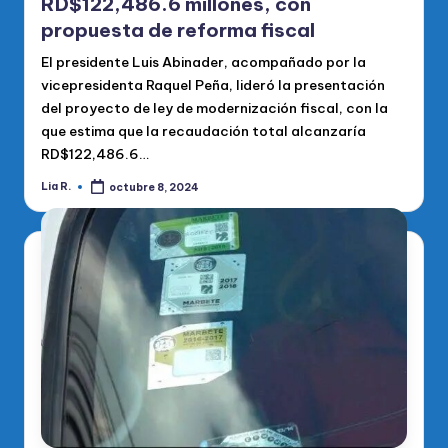
RD$122,486.6 millones, con
propuesta de reforma fiscal
El presidente Luis Abinader, acompañado por la
vicepresidenta Raquel Peña, lideró la presentación
del proyecto de ley de modernización fiscal, con la
que estima que la recaudación total alcanzaría
RD$122,486.6…
Lia R.
octubre 8, 2024
Publicado
por