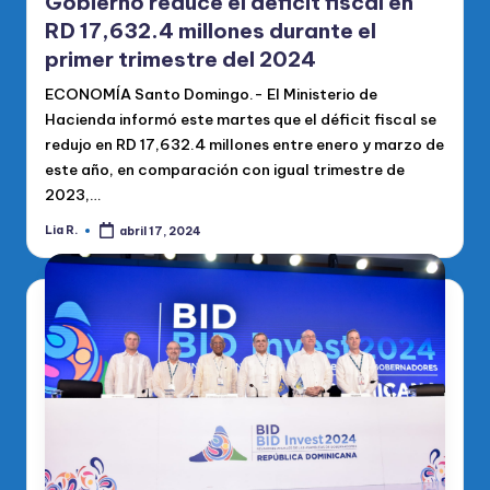
Gobierno reduce el déficit fiscal en
RD 17,632.4 millones durante el
primer trimestre del 2024
ECONOMÍA Santo Domingo.- El Ministerio de
Hacienda informó este martes que el déficit fiscal se
redujo en RD 17,632.4 millones entre enero y marzo de
este año, en comparación con igual trimestre de
2023,…
Lia R.
abril 17, 2024
Publicado
por