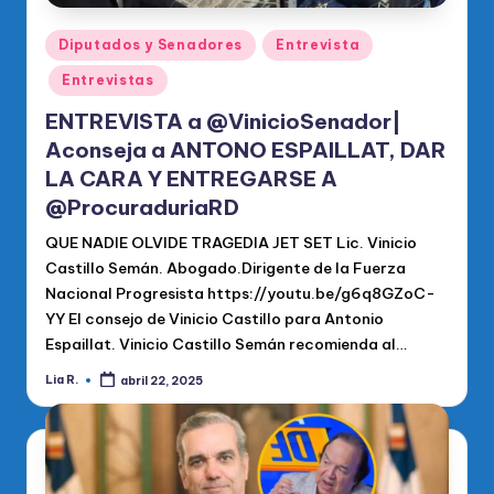
Publicado
Diputados y Senadores
Entrevista
en
Entrevistas
ENTREVISTA a @VinicioSenador|
Aconseja a ANTONO ESPAILLAT, DAR
LA CARA Y ENTREGARSE A
@ProcuraduriaRD
QUE NADIE OLVIDE TRAGEDIA JET SET Lic. Vinicio
Castillo Semán. Abogado.Dirigente de la Fuerza
Nacional Progresista https://youtu.be/g6q8GZoC-
YY El consejo de Vinicio Castillo para Antonio
Espaillat. Vinicio Castillo Semán recomienda al…
Lia R.
abril 22, 2025
Publicado
por