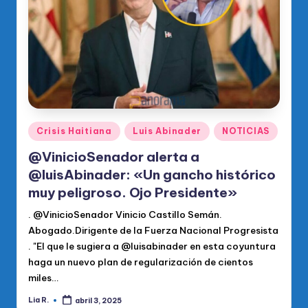
Publicado
Crisis Haitiana
Luis Abinader
NOTICIAS
en
@VinicioSenador alerta a
@luisAbinader: «Un gancho histórico
muy peligroso. Ojo Presidente»
. @VinicioSenador Vinicio Castillo Semán.
Abogado.Dirigente de la Fuerza Nacional Progresista
. "El que le sugiera a @luisabinader en esta coyuntura
haga un nuevo plan de regularización de cientos
miles…
Lia R.
abril 3, 2025
Publicado