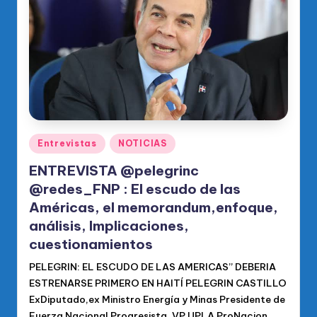
o
di
c
o
O
fi
ci
Publicado
Entrevistas
NOTICIAS
en
al
ENTREVISTA @pelegrinc
d
@redes_FNP : El escudo de las
Américas, el memorandum,enfoque,
el
análisis, Implicaciones,
P
cuestionamientos
R
PELEGRIN: EL ESCUDO DE LAS AMERICAS” DEBERIA
M
ESTRENARSE PRIMERO EN HAITÍ PELEGRIN CASTILLO
ExDiputado,ex Ministro Energía y Minas Presidente de
Fuerza Nacional Progresista. VP UPLA ProNacion.