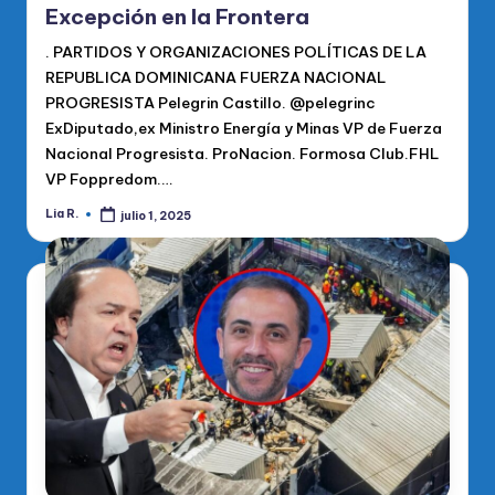
Excepción en la Frontera
. PARTIDOS Y ORGANIZACIONES POLÍTICAS DE LA
REPUBLICA DOMINICANA FUERZA NACIONAL
PROGRESISTA Pelegrin Castillo. @pelegrinc
ExDiputado,ex Ministro Energía y Minas VP de Fuerza
Nacional Progresista. ProNacion. Formosa Club.FHL
VP Foppredom.…
Lia R.
julio 1, 2025
Publicado
por