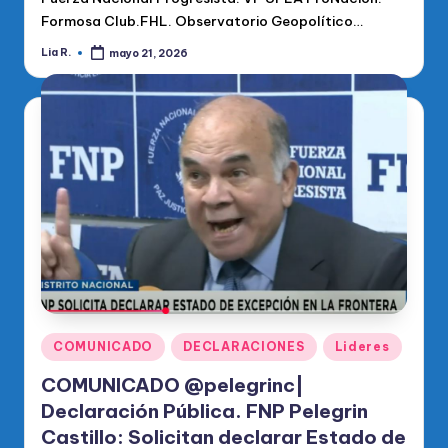
Formosa Club.FHL. Observatorio Geopolítico…
Lia R.
mayo 21, 2026
Publicado
por
Publicado
COMUNICADO
DECLARACIONES
Lideres
en
COMUNICADO @pelegrinc|
Declaración Pública. FNP Pelegrin
Castillo: Solicitan declarar Estado de