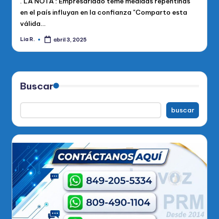
. LA NOTA : Empresariado teme medidas repentinas
en el país influyan en la confianza "Comparto esta
válida…
Lia R.
abril 3, 2025
Publicado
por
Buscar
buscar