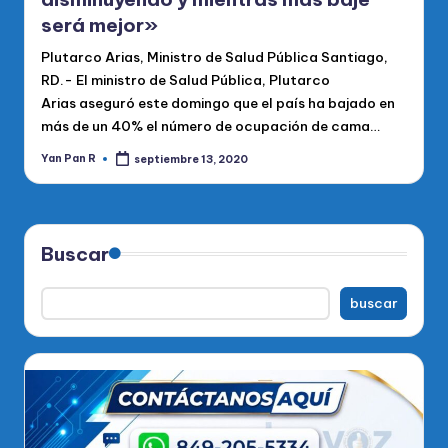
será mejor»
Plutarco Arias, Ministro de Salud Pública Santiago,
RD.- El ministro de Salud Pública, Plutarco
Arias aseguró este domingo que el país ha bajado en
más de un 40% el número de ocupación de cama…
Yan Pan R
septiembre 13, 2020
Publicado
por
Buscar
buscar