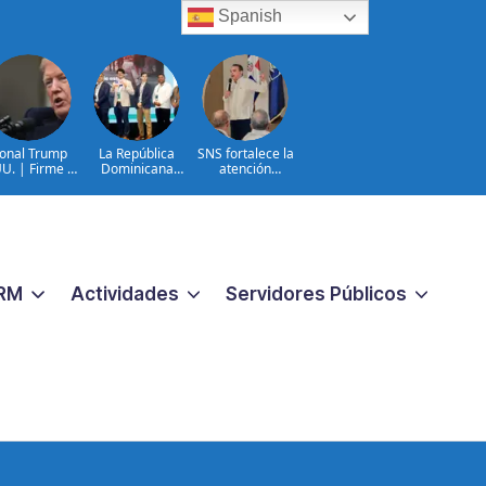
Spanish
onal Trump
La República
SNS fortalece la
U. | Firme en
Dominicana
atención
celación TPS
queda entre los
materno-infantil y
e inmigración
primeros lugares
neonatal con
ilegal
en la Conectatón
nuevas
Regional de Salud
estrategias y
Digital
avances en la Red
Pública de Salud
RM
Actividades
Servidores Públicos