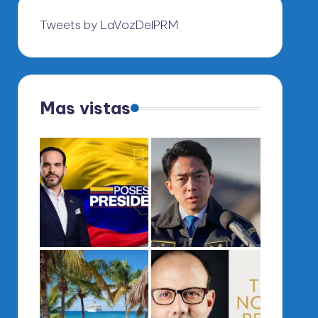
Tweets by LaVozDelPRM
Mas vistas