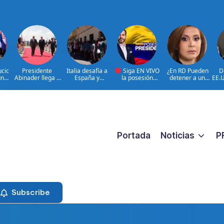
ucic
Presidente
Italia desafía a
Siga EN VIVO
¿En RD Pueden
D
un
Abinader llega a
España y
la posesión
detener a un
EE.U
ado
Cali para
mantiene
presidencial de
familiar porque
can
participar en la
suspensión
Abelardo de la
están buscando a
ant
transmisión de
Schengen
Espriella en la
un prófugo?
mando
ciudad de Cali,
@RosalbaRamos_
presidencial de
COLOMBIA
Fiscal General DN
Colombia
|@LuisAbinader
le responde
entre invitados de
honor
Portada
Noticias
P
Subscribe