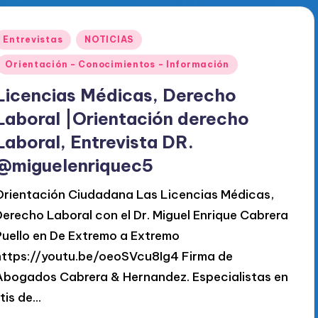
Publicado
Entrevistas
NOTICIAS
en
Orientación - Conocimientos - Información
Licencias Médicas, Derecho
Laboral |Orientación derecho
Laboral, Entrevista DR.
@miguelenriquec5
Orientación Ciudadana Las Licencias Médicas,
Derecho Laboral con el Dr. Miguel Enrique Cabrera
Puello en De Extremo a Extremo
https://youtu.be/oeoSVcu8Ig4 Firma de
Abogados Cabrera & Hernandez. Especialistas en
itis de…