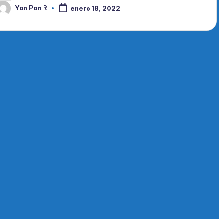
Yan Pan R
enero 18, 2022
ublicado
or