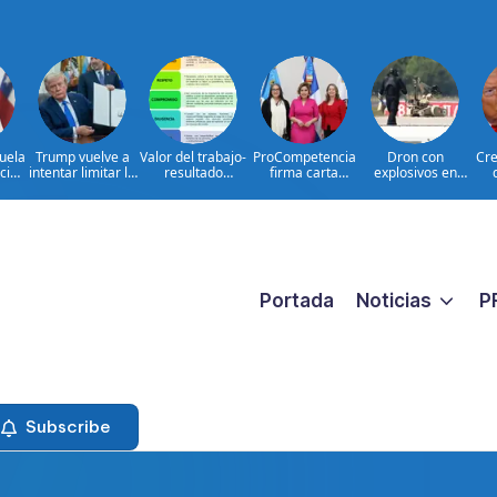
uela
Trump vuelve a
Valor del trabajo-
ProCompetencia
Dron con
Cre
icio
intentar limitar la
resultado
firma carta
explosivos en
es
ciudadanía por
CONSTANTE
compromiso para
Leipzig: hechos e
U
s
nacimiento
CERCANO A LA
obtener el Sello
interrogantes
GENTE frente a
Igualando RD
las aspiraciones
para el Sector
PERSONALES
Público
Portada
Noticias
P
Subscribe