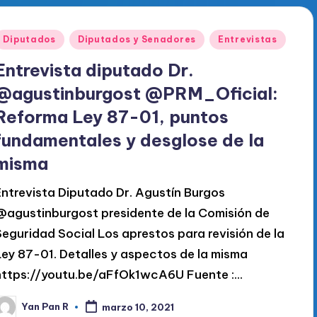
Publicado
Diputados
Diputados y Senadores
Entrevistas
en
Entrevista diputado Dr.
@agustinburgost @PRM_Oficial:
Reforma Ley 87-01, puntos
fundamentales y desglose de la
misma
Entrevista Diputado Dr. Agustín Burgos
@agustinburgost presidente de la Comisión de
Seguridad Social Los aprestos para revisión de la
Ley 87-01. Detalles y aspectos de la misma
https://youtu.be/aFfOk1wcA6U Fuente :…
Yan Pan R
marzo 10, 2021
ublicado