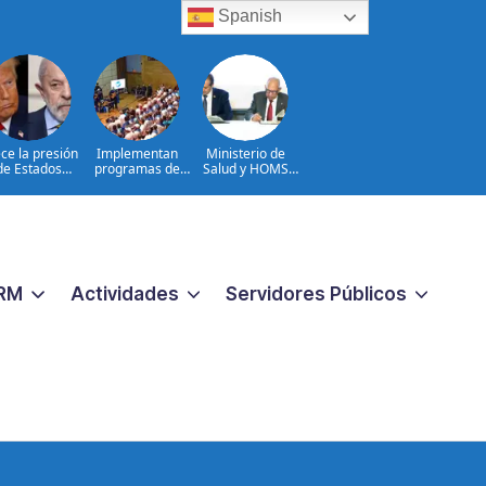
Spanish
ce la presión
Implementan
Ministerio de
de Estados
programas de
Salud y HOMS
nidos sobre
arterapia y
firman acuerdo
Brasil
huertos como
para fortalecer la
herramientas
prevención,
para la
diagnóstico y
recuperación y la
tratamiento de
inclusión social
las hepatitis
virales
RM
Actividades
Servidores Públicos