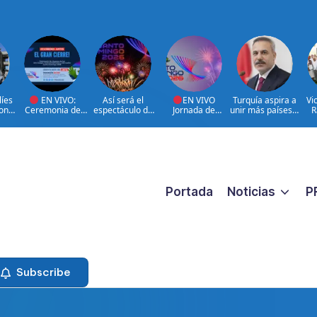
líes
EN VIVO:
Así será el
EN VIVO
Turquía aspira a
Vi
zona
Ceremonia de
espectáculo de
Jornada de
unir más países a
R
 de
clausura de los
clausura de los
Resumen y Cierre
la Defensa de la
e
XXV Juegos
Juegos
Juegos
Meca
Centroamericano
Centroamericano
Centroamericano
pro
s y del Caribe
s y del Caribe
s y del Caribe
Santo Domingo
Santo Domingo
2026 | 08 de
2026.
2026
Agosto
Gu
Portada
Noticias
P
Subscribe