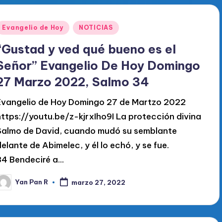
Publicado
Evangelio de Hoy
NOTICIAS
en
“Gustad y ved qué bueno es el
Señor” Evangelio De Hoy Domingo
27 Marzo 2022, Salmo 34
Evangelio de Hoy Domingo 27 de Martzo 2022
https://youtu.be/z-kjrxIho9I La protección divina
Salmo de David, cuando mudó su semblante
delante de Abimelec, y él lo echó, y se fue.
34 Bendeciré a…
Yan Pan R
marzo 27, 2022
ublicado
or