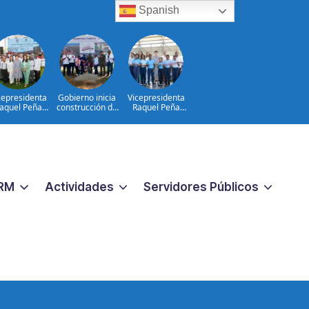
Spanish
cepresidenta
Gobierno inicia
Vicepresidenta
aquel Peña
construcción de
Raquel Peña
ntrega 450
obras
entrega techado
títulos de
estratégicas en la
de la Escuela
piedad a igual
frontera norte
Javier Antonio
número de
para fortalecer la
Castillo Pérez, en
familias de
seguridad y el
Azua
ayacanal, en
desarrollo
Azua
RM
Actividades
Servidores Públicos