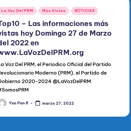
Publicado
La Voz Del PRM
Mas Vistas
NOTICIAS
en
Top10 – Las informaciones más
vistas hoy Domingo 27 de Marzo
del 2022 en
www.LaVozDelPRM.org
La Voz Del PRM, el Periodico Oficial del Partido
Revolucionario Moderno (PRM), el Partido de
Gobierno 2020-2024 @LaVozDelPRM
#SomosPRM
Yan Pan R
marzo 27, 2022
ublicado
or