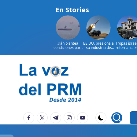
En Stories
Irán plantea
EE.UU. presiona a
Tropas israe
condiciones para
su industria de
retornan a 
reabrir el
defensa por más
bajo control
estrecho de
armamento
Líbano
Ormuz
Saltar
al
contenido
P
La
facebook.com
twitter.com
t.me
instagram.com
youtube.com
Voz
e
Del
ri
PRM