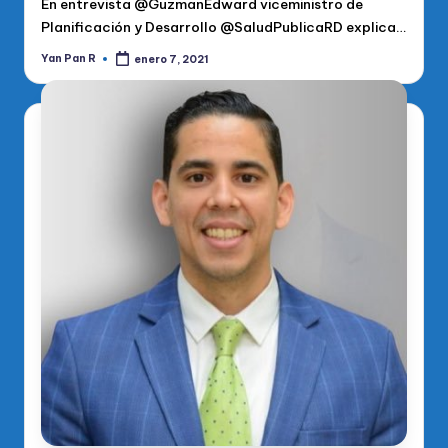
En entrevista @GuzmanEdward viceministro de
Planificación y Desarrollo @SaludPublicaRD explica…
Yan Pan R
enero 7, 2021
Publicado
por