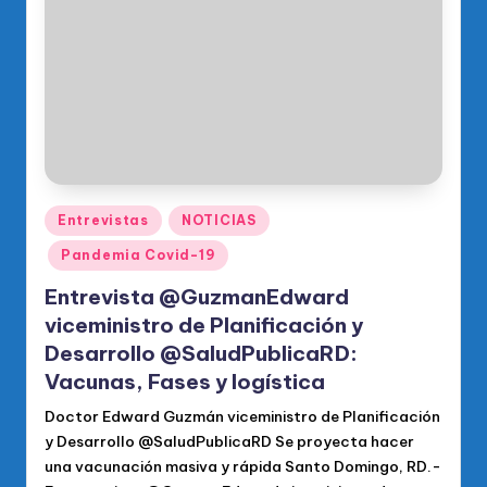
o
di
c
o
O
fi
ci
Publicado
Entrevistas
NOTICIAS
en
al
Pandemia Covid-19
d
Entrevista @GuzmanEdward
el
viceministro de Planificación y
Desarrollo @SaludPublicaRD:
P
Vacunas, Fases y logística
R
Doctor Edward Guzmán viceministro de Planificación
M
y Desarrollo @SaludPublicaRD Se proyecta hacer
una vacunación masiva y rápida Santo Domingo, RD.-