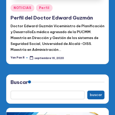
Publicado
NOTICIAS
Perfil
en
Perfil del Doctor Edward Guzmán
Doctor Edward Guzmán Viceministro de Planificación
y DesarrolloEs médico egresado de la PUCMM.
Maestría en Dirección y Gestión de los sistemas de
Seguridad Social, Universidad de Alcalá-OISS.
Maestría en Administración…
Yan Pan R
septiembre 16, 2020
Publicado
por
Buscar
buscar