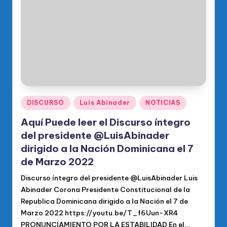
o
di
c
o
O
fi
ci
Publicado
DISCURSO
Luis Abinader
NOTICIAS
en
al
Aquí Puede leer el Discurso íntegro
d
del presidente @LuisAbinader
dirigido a la Nación Dominicana el 7
el
de Marzo 2022
P
Discurso íntegro del presidente @LuisAbinader Luis
R
Abinader Corona Presidente Constitucional de la
M
Republica Dominicana dirigido a la Nación el 7 de
Marzo 2022 https://youtu.be/T_f6Uun-XR4
PRONUNCIAMIENTO POR LA ESTABILIDAD En el…