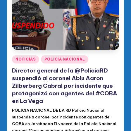
o
di
c
o
O
fi
ci
Publicado
NOTICIAS
POLICIA NACIONAL
en
al
Director general de la @PoliciaRD
d
suspendió al coronel Abiu Aaron
Zilberberg Cabral por incidente que
el
protagonizó con agentes del #COBA
P
en La Vega
R
POLICIA NACIONAL DE LA RD Policía Nacional
M
suspende a coronel por incidente con agentes del
COBA en Jarabacoa El vocero de la Policía Nacional,
coronel @pesqueiradiego, informó que el coronel…