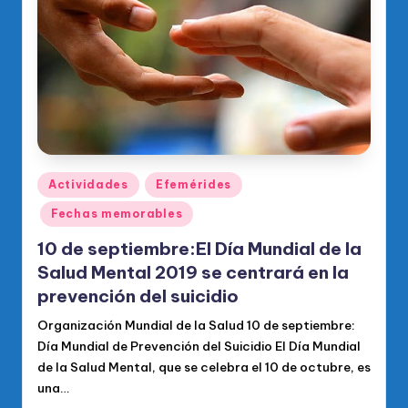
o
di
c
o
O
fi
ci
Publicado
Actividades
Efemérides
en
al
Fechas memorables
d
10 de septiembre:El Día Mundial de la
el
Salud Mental 2019 se centrará en la
prevención del suicidio
P
Organización Mundial de la Salud 10 de septiembre:
R
Día Mundial de Prevención del Suicidio El Día Mundial
M
de la Salud Mental, que se celebra el 10 de octubre, es
una…