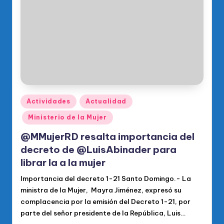
o
di
c
o
O
fi
ci
Publicado
Actividades
Actualidad
en
al
Ministerio de la Mujer
d
@MMujerRD resalta importancia del
el
decreto de @LuisAbinader para
librar la a la mujer
P
Importancia del decreto 1-21 Santo Domingo.- La
R
ministra de la Mujer, Mayra Jiménez, expresó su
M
complacencia por la emisión del Decreto 1-21, por
parte del señor presidente de la República, Luis…