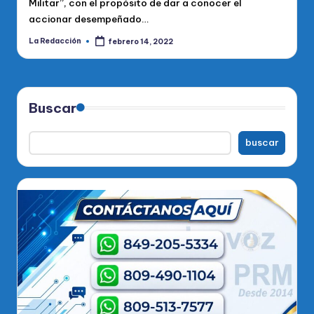
Militar”, con el propósito de dar a conocer el
accionar desempeñado…
La Redacción
febrero 14, 2022
Publicado
por
Buscar
buscar