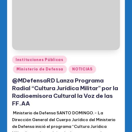
o
di
c
o
O
fi
ci
Publicado
Instituciones Públicas
en
al
Ministerio de Defensa
NOTICIAS
d
@MDefensaRD Lanza Programa
el
Radial “Cultura Jurídica Militar” por la
Radioemisora Cultural la Voz de las
P
FF.AA
R
Ministerio de Defensa SANTO DOMINGO.- La
M
Dirección General del Cuerpo Jurídico del Ministerio
de Defensa inició el programa “Cultura Jurídica