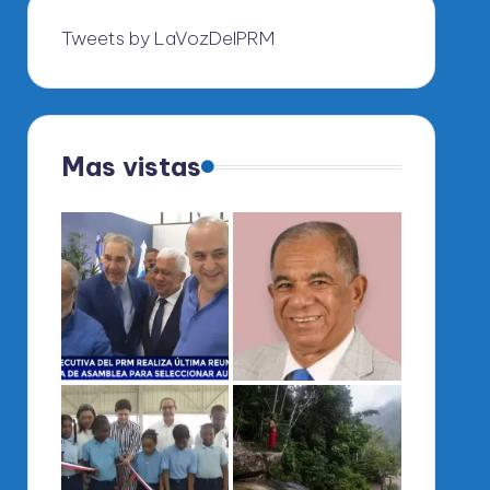
Tweets by LaVozDelPRM
Mas vistas