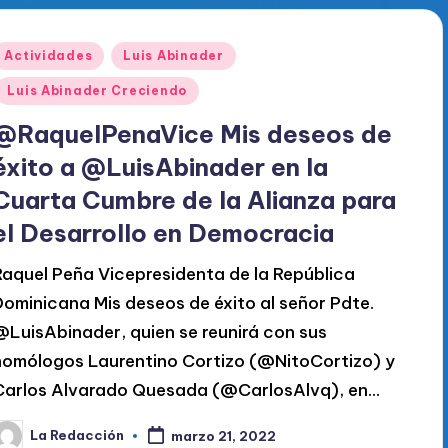
Publicado
Actividades
Luis Abinader
en
Luis Abinader Creciendo
@RaquelPenaVice Mis deseos de
éxito a @LuisAbinader en la
Cuarta Cumbre de la Alianza para
el Desarrollo en Democracia
Raquel Peña Vicepresidenta de la República
Dominicana Mis deseos de éxito al señor Pdte.
@LuisAbinader, quien se reunirá con sus
homólogos Laurentino Cortizo (@NitoCortizo) y
Carlos Alvarado Quesada (@CarlosAlvq), en…
La Redacción
marzo 21, 2022
ublicado