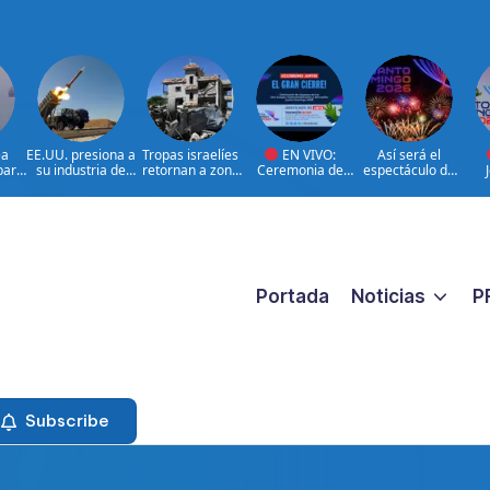
ea
EE.UU. presiona a
Tropas israelíes
EN VIVO:
Así será el
para
su industria de
retornan a zona
Ceremonia de
espectáculo de
defensa por más
bajo control de
clausura de los
clausura de los
Res
de
armamento
Líbano
XXV Juegos
Juegos
Centroamericano
Centroamericano
Cen
s y del Caribe
s y del Caribe
s 
Santo Domingo
Santo Domingo
2
2026.
2026
Portada
Noticias
P
Subscribe