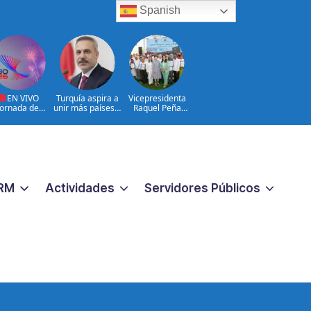
Spanish
EN VIVO
Turquía aspira a
Vicepresidenta
Jornada de
unir más países a
Raquel Peña
umen y Cierre
la Defensa de la
entrega 450
Juegos
Meca
títulos de
troamericano
propiedad a igual
y del Caribe
número de
026 | 08 de
familias de
Agosto
Guayacanal, en
Azua
RM
Actividades
Servidores Públicos