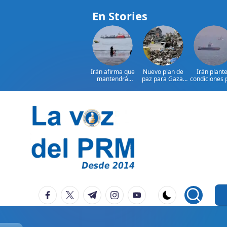
En Stories
Irán afirma que
Nuevo plan de
Irán plant
mantendrá
paz para Gaza:
condiciones 
bloqueo de
¿presionará EE.
reabrir el
Ormuz hasta que
UU. a Israel?
estrecho 
Estados
Ormuz
Saltar
al
contenido
P
La
facebook.com
twitter.com
t.me
instagram.com
youtube.com
Voz
e
Del
ri
PRM