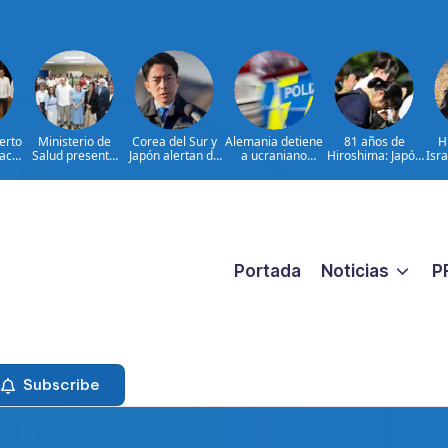
erto
Ministerio de
Corea del Sur y
Alemania detiene
81 años de
H
taca
Salud presenta
Japón alertan de
a ucraniano
Hiroshima: Japón
Isr
ad
resultados de
misil balístico
acusado de
debate principios
de g
ara
evaluación para
norcoreano
espionaje
no nucleares
el
fortalecer las
las
Redes Integradas
ntre
de Servicios de
a
Salud en Cibao
 y
Sur
Portada
Noticias
P
Subscribe