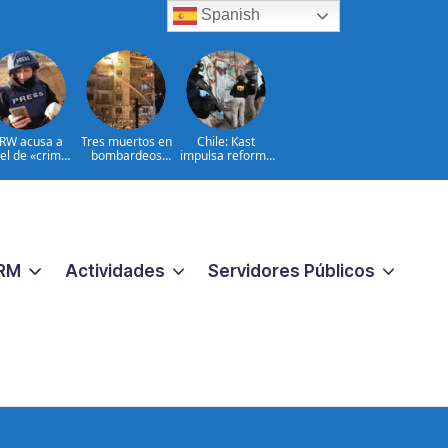
Spanish
RW acusa a
Tres muertos en
Chile: Kast
ael de «crimen
bombardeos
impulsa reforma
uerra» contra
rusos en el
para combatir
periodistas
noreste de
crimen
Ucrania
organizado
RM
Actividades
Servidores Públicos