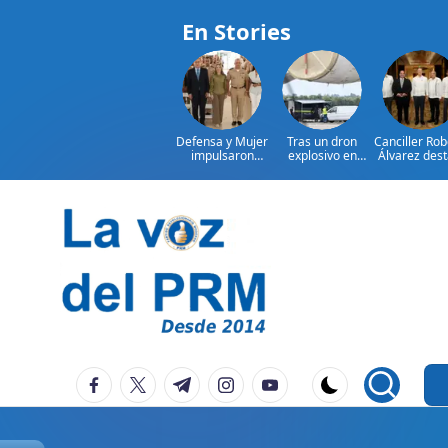
En Stories
Defensa y Mujer
Tras un dron
Canciller Rob
impulsaron
explosivo en
Álvarez des
consulta nacional
aeropuerto,
oportunid
con cientos de
Alemania busca
histórica p
hombres
otro
fortalecer 
militares
comercio y 
inversiones e
Saltar
Repúblic
Dominicana
al
México
contenido
P
La
facebook.com
twitter.com
t.me
instagram.com
youtube.com
Voz
e
Del
ri
PRM