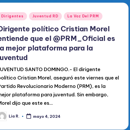
Publicado
Dirigentes
Juventud RD
La Voz Del PRM
en
Dirigente político Cristian Morel
entiende que el @PRM_Oficial es
la mejor plataforma para la
juventud
JUVENTUD SANTO DOMINGO.- El dirigente
político Cristian Morel, aseguró este viernes que el
Partido Revolucionario Moderno (PRM), es la
mejor plataforma para juventud. Sin embargo,
Morel dijo que este es…
Lia R.
mayo 4, 2024
ublicado
or