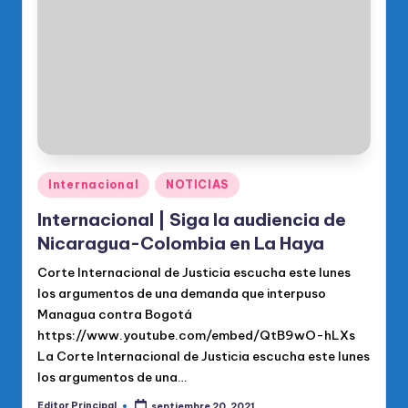
o
di
c
o
O
fi
ci
Publicado
Internacional
NOTICIAS
en
al
Internacional | Siga la audiencia de
d
Nicaragua-Colombia en La Haya
el
Corte Internacional de Justicia escucha este lunes
los argumentos de una demanda que interpuso
P
Managua contra Bogotá
R
https://www.youtube.com/embed/QtB9wO-hLXs
La Corte Internacional de Justicia escucha este lunes
M
los argumentos de una…
Editor Principal
septiembre 20, 2021