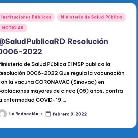
Publicado
Instituciones Públicas
Ministerio de Salud Pública
en
NOTICIAS
@SaludPublicaRD Resolución
0006-2022
Ministerio de Salud Pública El MSP publica la
Resolución 0006-2022 Que regula la vacunación
con la vacuna CORONAVAC (Sinovac) en
poblaciones mayores de cinco (05) años, contra
la enfermedad COVID-19.…
La Redacción
febrero 9, 2022
ublicado
or