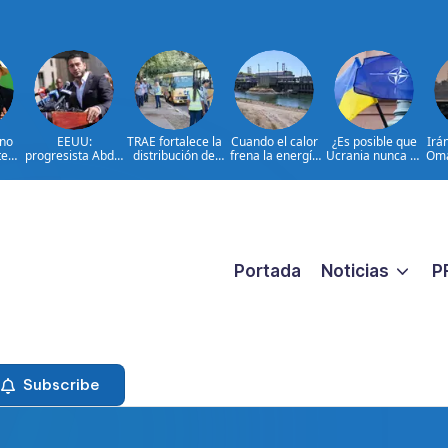
 no
EEUU:
TRAE fortalece la
Cuando el calor
¿Es posible que
Irá
te
progresista Abdul
distribución de
frena la energía
Ucrania nunca se
Omá
s
El-Sayed gana
autobuses en
nuclear en
incorpore a la
as
primarias en
todo el país de
Europa
OTAN?
Míchigan
cara al inicio del
año 2026-2027
Portada
Noticias
P
Subscribe