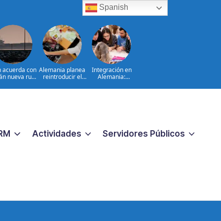
Spanish
n acuerda con
Alemania planea
Integración en
n nueva ruta
reintroducir el
Alemania:
en Ormuz
servicio civil
¿funcionó la
obligatorio
estrategia de
Merkel?
RM
Actividades
Servidores Públicos