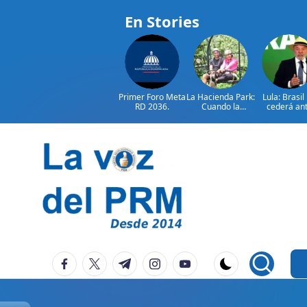
En Stories
Primer Foro Meta
La Hacienda Park:
Lula: Brasil
RD 2036.
Cuando la
cederá an
aventura cuenta
injerencia
la historia del
extranjer
campo
dominicano
Saltar
al
contenido
P
La
facebook.com
twitter.com
t.me
instagram.com
youtube.com
Voz
e
Del
ri
PRM