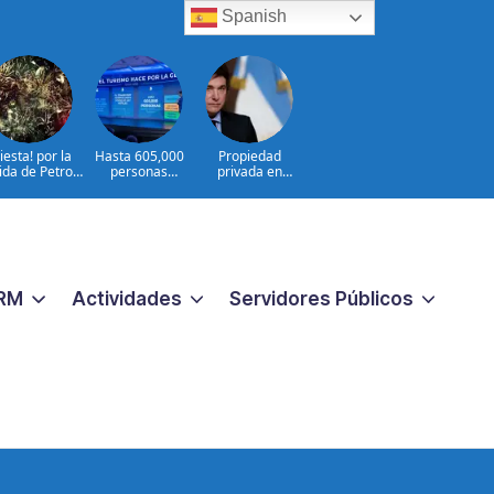
Spanish
Fiesta! por la
Hasta 605,000
Propiedad
ida de Petro:
personas
privada en
ombia celebra
dependen del
Argentina: hasta
mientras él
turismo en la
dónde avanzó
ublica auto
República
Milei
homenajes
Dominicana
RM
Actividades
Servidores Públicos