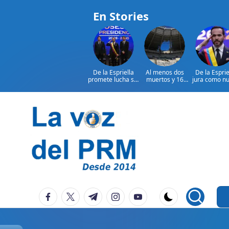
En Stories
De la Espriella
Al menos dos
De la Esprie
promete lucha sin
muertos y 16
jura como n
tregua al
heridos en
presidente
narcoterrorismo
ataques rusos a
Colombi
Ucrania
Saltar
al
contenido
P
La
facebook.com
twitter.com
t.me
instagram.com
youtube.com
Voz
e
Del
ri
PRM