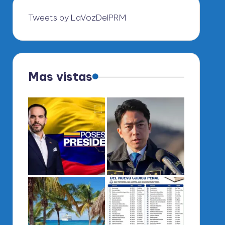
Tweets by LaVozDelPRM
Mas vistas