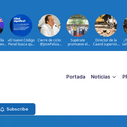
lla
«El nuevo Código
Cierre de ciclo:
Supérate
Director de la
¡ 
uevo
Penal busca que
@JosePaliza
promueve el
Caasd supervisa
sal
 de
los crímenes
anuncia su última
diálogo con
avance de
Col
a
extremos no
reunión al frente
familias
trabajos en
reciban una
del @PRM_Oficial
beneficiarias
cañada Juan
p
respuesta
para fortalecer la
Valdez y Los
pequeña
protección social
Girasoles en el
«|@dpprdo
en Hato Mayor
DN
Portada
Noticias
P
Subscribe