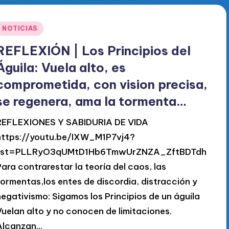
Publicado
NOTICIAS
en
REFLEXIÓN | Los Principios del
Águila: Vuela alto, es
comprometida, con vision precisa,
se regenera, ama la tormenta…
REFLEXIONES Y SABIDURIA DE VIDA
https://youtu.be/IXW_M1P7vj4?
list=PLLRyO3qUMtD1Hb6TmwUrZNZA_ZftBDTdh
Para contrarestar la teoría del caos, las
tormentas,los entes de discordia, distracción y
negativismo: Sigamos los Principios de un águila
Vuelan alto y no conocen de limitaciones.
Alcanzan…