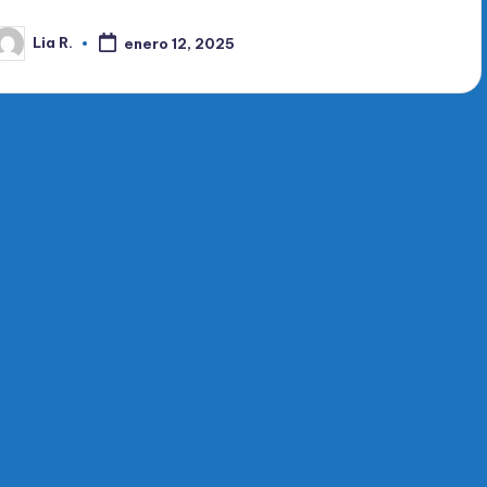
Lia R.
enero 12, 2025
ublicado
or