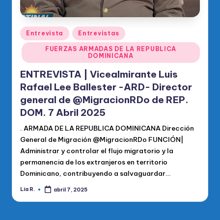
Publicado
Entrevista
Entrevistas
en
FUERZAS ARMADAS DE LA REPUBLICA
DOMINICANA
ENTREVISTA | Vicealmirante Luis
Rafael Lee Ballester -ARD- Director
general de @MigracionRDo de REP.
DOM. 7 Abril 2025
. ARMADA DE LA REPUBLICA DOMINICANA Dirección
General de Migración @MigracionRDo FUNCIÓN|
Administrar y controlar el flujo migratorio y la
permanencia de los extranjeros en territorio
Dominicano, contribuyendo a salvaguardar…
Lia R.
abril 7, 2025
Publicado
por