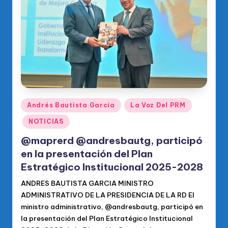
o
di
c
o
O
fi
ci
Publicado
Andrés Bautista García
La Voz Del PRM
en
al
NOTICIAS
d
@maprerd @andresbautg, participó
el
en la presentación del Plan
Estratégico Institucional 2025-2028
P
R
ANDRES BAUTISTA GARCIA MINISTRO
ADMINISTRATIVO DE LA PRESIDENCIA DE LA RD El
M
ministro administrativo, @andresbautg, participó en
la presentación del Plan Estratégico Institucional