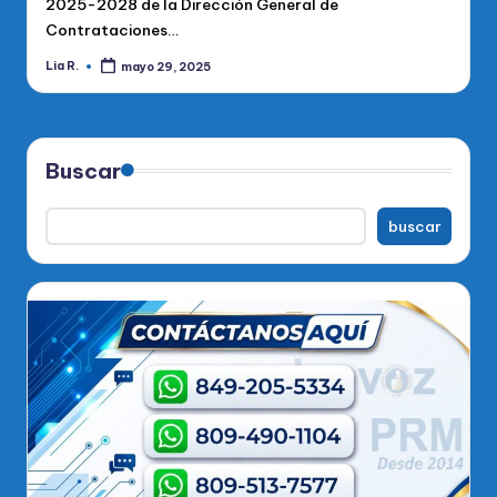
2025-2028 de la Dirección General de
Contrataciones…
Lia R.
mayo 29, 2025
Publicado
por
Buscar
buscar