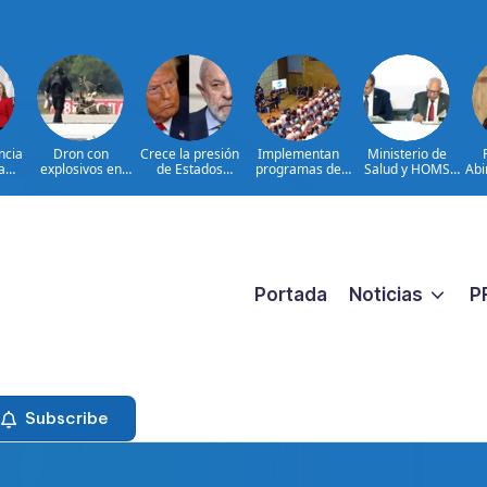
ncia
Dron con
Crece la presión
Implementan
Ministerio de
a
explosivos en
de Estados
programas de
Salud y HOMS
Abi
para
Leipzig: hechos e
Unidos sobre
arterapia y
firman acuerdo
a C
ello
interrogantes
Brasil
huertos como
para fortalecer la
par
RD
herramientas
prevención,
tom
tor
para la
diagnóstico y
de 
recuperación y la
tratamiento de
inclusión social
las hepatitis
virales
Portada
Noticias
P
Subscribe