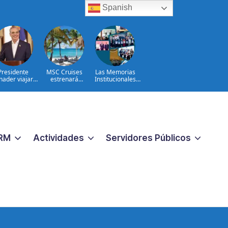
Spanish
Presidente
MSC Cruises
Las Memorias
nader viajará
estrenará
Institucionales
olombia para
Catalina Sugar
2024–2026
ticipar en la
Beach, un nuevo
a de posesión
destino exclusivo
Abelardo de la
en República
Espriella
Dominicana
RM
Actividades
Servidores Públicos