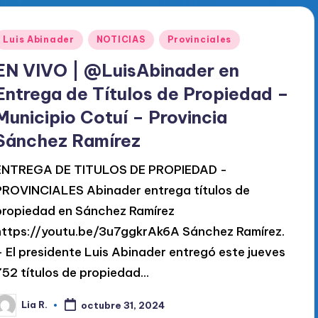
Publicado
Luis Abinader
NOTICIAS
Provinciales
en
EN VIVO | @LuisAbinader en
Entrega de Títulos de Propiedad –
Municipio Cotuí – Provincia
Sánchez Ramírez
ENTREGA DE TITULOS DE PROPIEDAD -
PROVINCIALES Abinader entrega títulos de
propiedad en Sánchez Ramírez
https://youtu.be/3u7ggkrAk6A Sánchez Ramírez.
– El presidente Luis Abinader entregó este jueves
752 títulos de propiedad…
Lia R.
octubre 31, 2024
ublicado