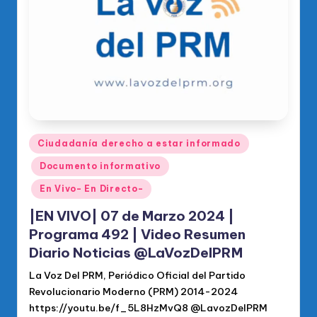
o
di
c
o
O
fi
ci
Publicado
Ciudadanía derecho a estar informado
en
al
Documento informativo
d
En Vivo- En Directo-
el
|EN VIVO| 07 de Marzo 2024 |
P
Programa 492 | Video Resumen
Diario Noticias @LaVozDelPRM
R
La Voz Del PRM, Periódico Oficial del Partido
M
Revolucionario Moderno (PRM) 2014-2024
https://youtu.be/f_5L8HzMvQ8 @LavozDelPRM