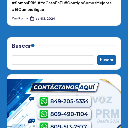
#SomosPRM #YoCreoEnTi #ContigoSomosMejores
#ElCambioSigue
Yan Pan
abril 3, 2024
Publicado
por
Buscar
buscar