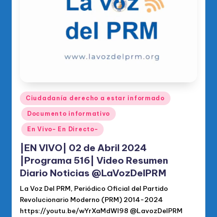
o
di
c
o
O
fi
ci
Publicado
Ciudadanía derecho a estar informado
en
al
Documento informativo
d
En Vivo- En Directo-
el
|EN VIVO| 02 de Abril 2024
P
|Programa 516| Video Resumen
Diario Noticias @LaVozDelPRM
R
La Voz Del PRM, Periódico Oficial del Partido
M
Revolucionario Moderno (PRM) 2014-2024
https://youtu.be/wYrXaMdWI98 @LavozDelPRM