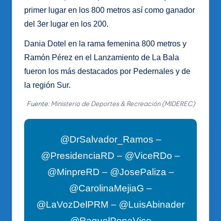
primer lugar en los 800 metros así como ganador
del 3er lugar en los 200.
Dania Dotel en la rama femenina 800 metros y
Ramón Pérez en el Lanzamiento de La Bala
fueron los más destacados por Pedernales y de
la región Sur.
Fuente:
Ministerio de Deportes & Recreación (MIDEREC)
@DrSalvador_Ramos –
@PresidenciaRD – @ViceRDo –
@MinpreRD – @JosePaliza –
@CarolinaMejiaG –
@LaVozDelPRM – @LuisAbinader
– @RaquelPenaVice –