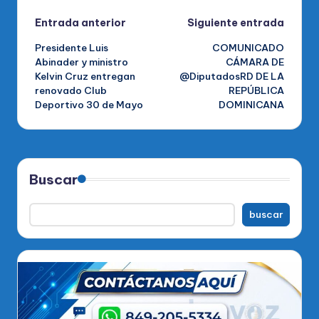
Navegación
Entrada anterior
Siguiente entrada
Presidente Luis
COMUNICADO
de
Abinader y ministro
CÁMARA DE
Kelvin Cruz entregan
@DiputadosRD DE LA
entradas
renovado Club
REPÚBLICA
Deportivo 30 de Mayo
DOMINICANA
Buscar
buscar