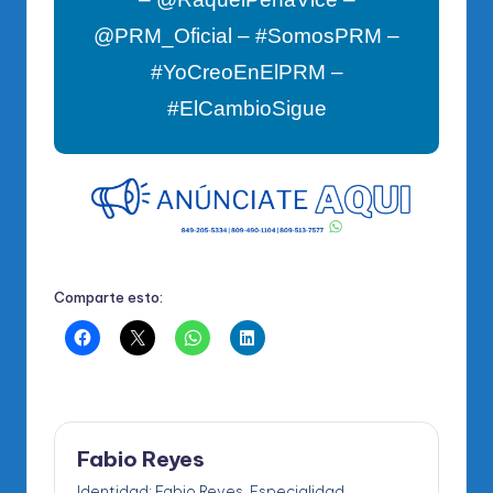
@PRM_Oficial – #SomosPRM –
#YoCreoEnElPRM –
#ElCambioSigue
Comparte esto:
Fabio Reyes
Identidad: Fabio Reyes. Especialidad