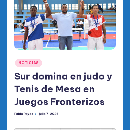
o
di
c
o
O
fi
ci
Publicado
NOTICIAS
al
en
Sur domina en judo y
d
el
Tenis de Mesa en
P
Juegos Fronterizos
R
M
Fabio Reyes
julio 7, 2026
Publicado
por