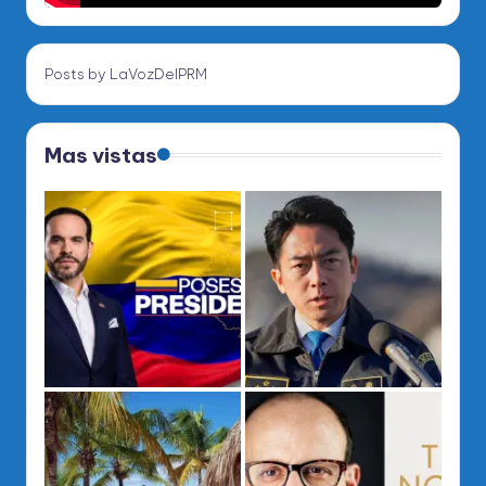
Posts by LaVozDelPRM
Mas vistas